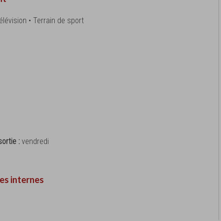
télévision • Terrain de sport
ortie :
vendredi
es internes