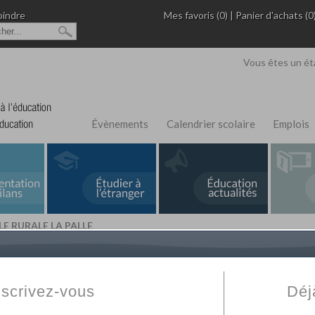
oindre
Mes favoris (0)
|
Panier d'achats (0
Vous êtes un ét
Évènements
Calendrier scolaire
Emplois
E RURALE LA PALLE
L'Annuaire de recherche
Fabert.com
vous permet
ivé
votre établissement privé, du primaire au supérie
nscrivez-vous
Déj
scolaire et des cours à distance. Ce moteur regr