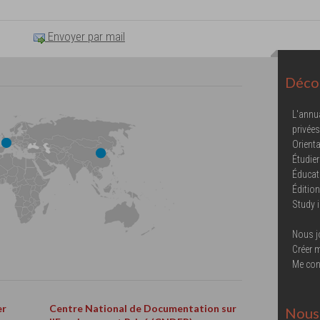
Envoyer par mail
Décou
L'annu
privées
Orienta
Étudier
Éducat
Éditio
Study 
Nous j
Créer 
Me con
er
Centre National de Documentation sur
Nous 