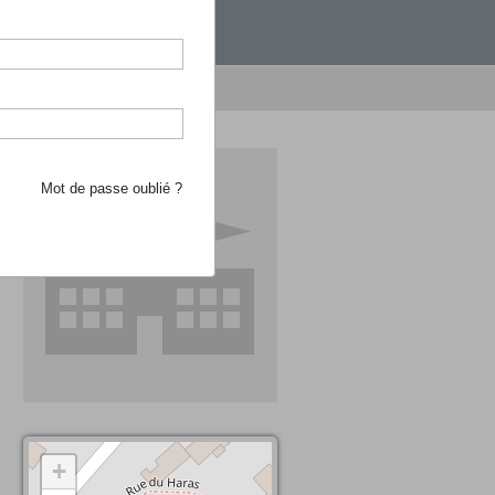
étranger.
e recherche d'école
Mot de passe oublié ?
+