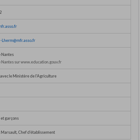
2
fr.asso.fr
l-Lherm@mfr.asso.fr
 Nantes
 Nantes sur www.education.gouv.fr
avec le Ministère de l'Agriculture
s et garçons
 Marsault, Chef d'établissement