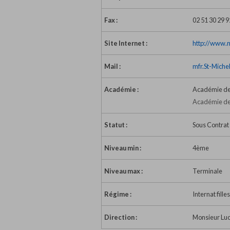
Fax :
02 51 30 29 9
Site Internet :
http://www.m
Mail :
mfr.St-Miche
Académie :
Académie de
Académie de
Statut :
Sous Contrat 
Niveau min :
4ème
Niveau max :
Terminale
Régime :
Internat fille
Direction :
Monsieur Luc