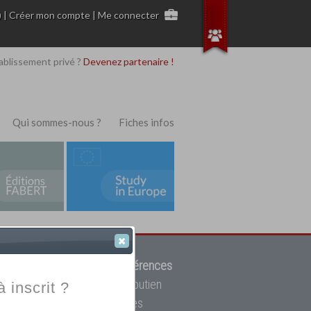
)
|
Créer mon compte
|
Me connecter
ablissement privé ?
Devenez partenaire !
Qui sommes-nous ?
Fiches infos
 de trouver parmi
12908 références
ur, mais aussi des cours de soutien
à inscrit ?
oupe toutes les écoles privées