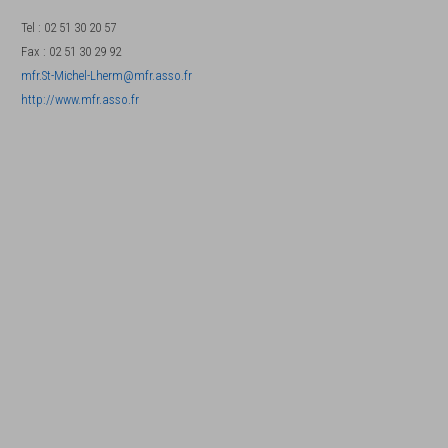
Tel
:
02 51 30 20 57
Fax
:
02 51 30 29 92
mfr.St-Michel-Lherm@mfr.asso.fr
http://www.mfr.asso.fr