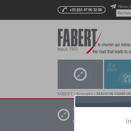
Nous j
FABERT
»
Annuaire
»
MAISON FAMILIAL
Trouver un
établissement pr
I