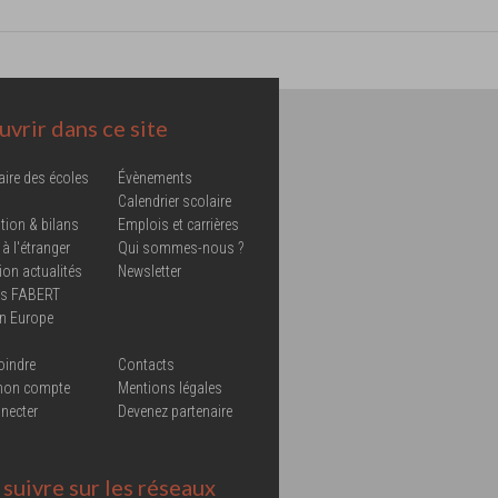
vrir dans ce site
aire des écoles
Évènements
Calendrier scolaire
tion & bilans
Emplois et carrières
 à l'étranger
Qui sommes-nous ?
ion actualités
Newsletter
ns FABERT
in Europe
oindre
Contacts
mon compte
Mentions légales
necter
Devenez partenaire
suivre sur les réseaux