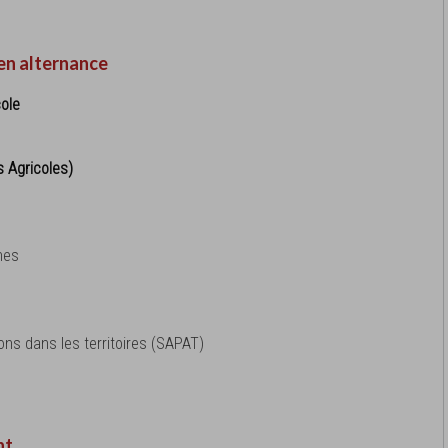
en alternance
ole
s Agricoles)
nes
ns dans les territoires (SAPAT)
nt