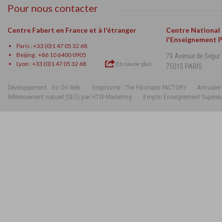
Pour nous contacter
Centre Fabert en France et à l'étranger
Centre National
l'Enseignement 
Paris : +33 (0)1 47 05 32 68
Beijing : +86 10 6400 0905
79 Avenue de Ségur
Lyon : +33 (0)1 47 05 32 68
En savoir plus
75015 PARIS
Développement : Go On Web
Graphisme : The Fibonacci FACTORY
Annuaire 
Référencement naturel (SEO) par HTW-Marketing
Emploi Enseignement Supérie