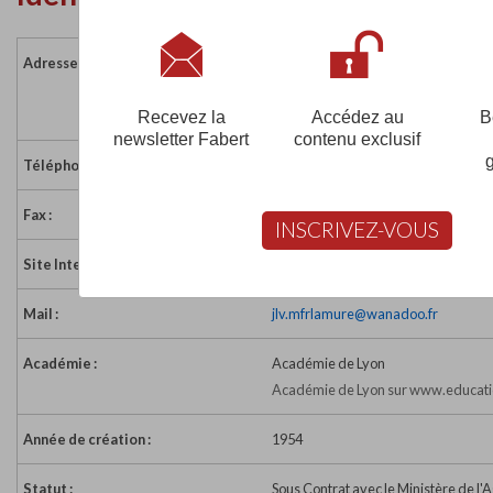
Adresse :
Hameau de Panissière
69870 LAMURE SUR AZERGUES
France
Recevez la
Accédez au
B
newsletter Fabert
contenu exclusif
Téléphone :
04 74 03 05 48
Fax :
04 74 03 07 20
INSCRIVEZ-VOUS
Site Internet :
http://www.mfr.asso.fr
Mail :
jlv.mfrlamure@wanadoo.fr
Académie :
Académie de Lyon
Académie de Lyon sur www.educati
Année de création :
1954
Statut :
Sous Contrat avec le Ministère de l'A