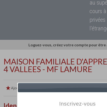
au supé
cours à
privées
l'étrang
Loguez-vous, créez votre compte pour être
MAISON FAMILIALE D'APPR
4 VALLEES - MF LAMURE
Ajouter aux favoris
Imprimer
Retour
Inscrivez-vous
Identité de l'établissement