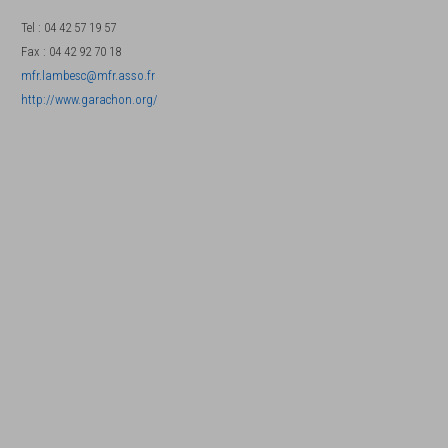
Tel
:
04 42 57 19 57
Fax
:
04 42 92 70 18
mfr.lambesc@mfr.asso.fr
http://www.garachon.org/