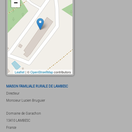
−
Leaflet
| ©
OpenStreetMap
contributors
MAISON FAMILIALE RURALE DE LAMBESC
Directeur
Monsieur
Lucien Bruguier
Domaine de Garachon
13410
LAMBESC
France