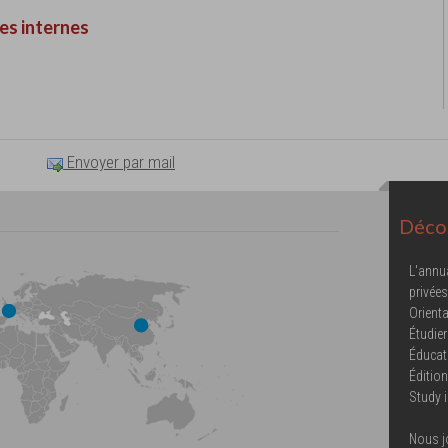
es internes
Envoyer par mail
Décou
L'annu
privées
Orienta
Étudier
Éducat
Éditio
Study 
Nous j