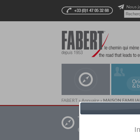
Nous j
FABERT
»
Annuaire
»
MAISON FAMILIA
Trouver un
établissement pr
I