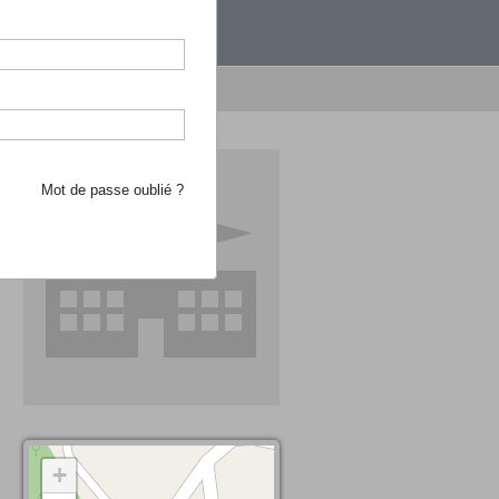
étranger.
e recherche d'école
Mot de passe oublié ?
+