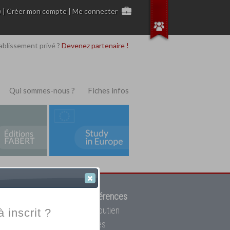
)
|
Créer mon compte
|
Me connecter
ablissement privé ?
Devenez partenaire !
Qui sommes-nous ?
Fiches infos
 de trouver parmi
12908 références
ur, mais aussi des cours de soutien
à inscrit ?
oupe toutes les écoles privées