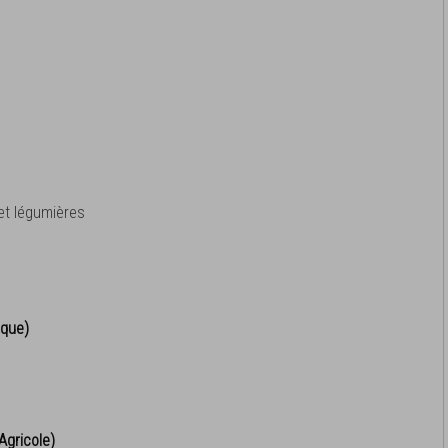
 et légumières
ique)
Agricole)