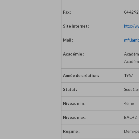
Fax :
04 42 92
Site Internet :
http://
Mail :
mfr.lam
Académie :
Académi
Académie
Année de création :
1967
Statut :
Sous Con
Niveau min :
4ème
Niveau max :
BAC+2
Régime :
Demi-pen