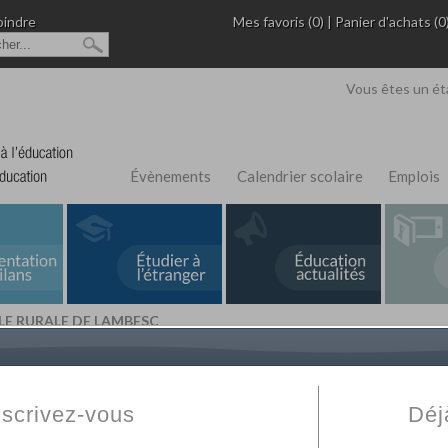
oindre
Mes favoris (0)
|
Panier d'achats (0
Vous êtes un ét
Évènements
Calendrier scolaire
Emplois
LE RURALE DE LAMBESC
L'Annuaire de recherche
Fabert.com
vous permet
ivé
votre établissement privé, du primaire au supérie
nscrivez-vous
Déj
scolaire et des cours à distance. Ce moteur regr