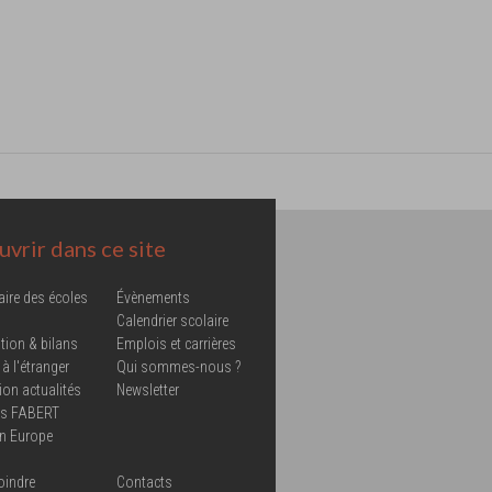
vrir dans ce site
aire des écoles
Évènements
Calendrier scolaire
tion & bilans
Emplois et carrières
 à l'étranger
Qui sommes-nous ?
ion actualités
Newsletter
ns FABERT
in Europe
oindre
Contacts