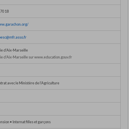
 70 18
www.garachon.org/
besc@mfr.asso.fr
e d'Aix-Marseille
 d'Aix-Marseille sur www.education.gouv.fr
trat avec le Ministère de l'Agriculture
sion • Internat filles et garçons