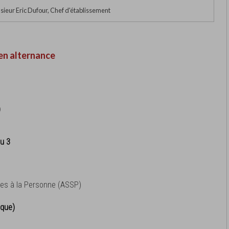
ieur Eric Dufour, Chef d'établissement
en alternance
)
s
au 3
es à la Personne (ASSP)
ique)