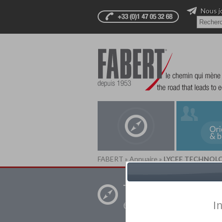
Nous j
FABERT
»
Annuaire
»
LYCEE TECHNOLO
Trouver un
établissement pr
I