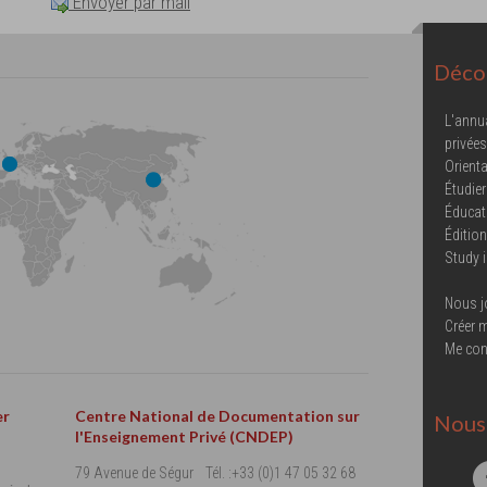
Envoyer par mail
Décou
L'annu
privées
Orienta
Étudier
Éducat
Éditio
Study 
Nous j
Créer 
Me con
er
Centre National de Documentation sur
Nous 
l'Enseignement Privé (CNDEP)
79 Avenue de Ségur
Tél. :+33 (0)1 47 05 32 68