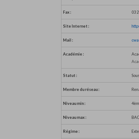
Fax :
03 2
Site Internet :
http
Mail :
cwa
Académie :
Acad
Acad
Statut :
Sous
Membre du réseau :
Ren
Niveau min :
4èm
Niveau max :
BAC
Régime :
Exte