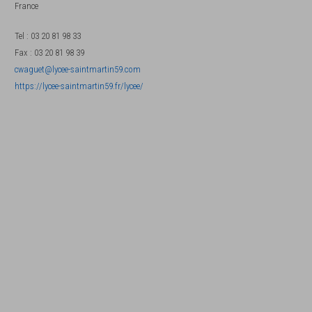
France
Tel
:
03 20 81 98 33
Fax
:
03 20 81 98 39
cwaguet@lycee-saintmartin59.com
https://lycee-saintmartin59.fr/lycee/