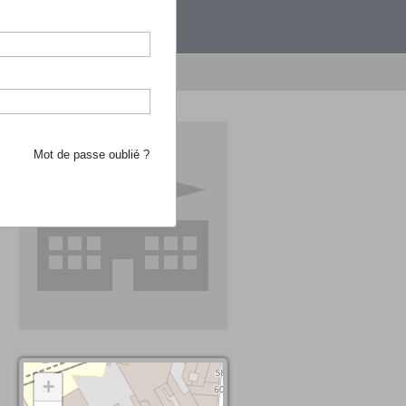
étranger.
e recherche d'école
Mot de passe oublié ?
+