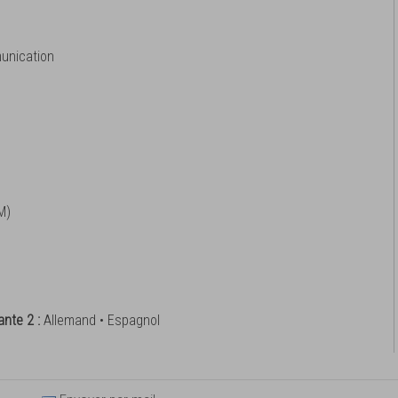
unication
M)
ante 2 :
Allemand • Espagnol