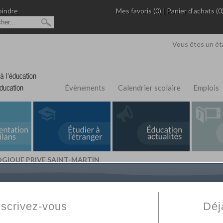
oindre
Mes favoris (0)
|
Panier d'achats (0
Vous êtes un ét
Évènements
Calendrier scolaire
Emplois
GIQUE PRIVE SAINT-MARTIN
L'Annuaire de recherche
Fabert.com
vous permet
ivé
votre établissement privé, du primaire au supérie
nscrivez-vous
Déj
scolaire et des cours à distance. Ce moteur regr