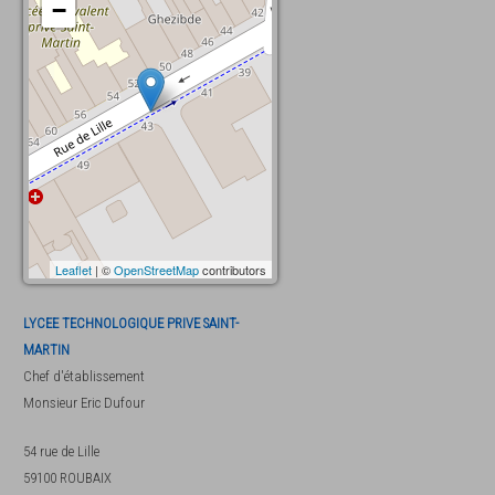
−
Leaflet
| ©
OpenStreetMap
contributors
LYCEE TECHNOLOGIQUE PRIVE SAINT-
MARTIN
Chef d'établissement
Monsieur
Eric Dufour
54 rue de Lille
59100
ROUBAIX