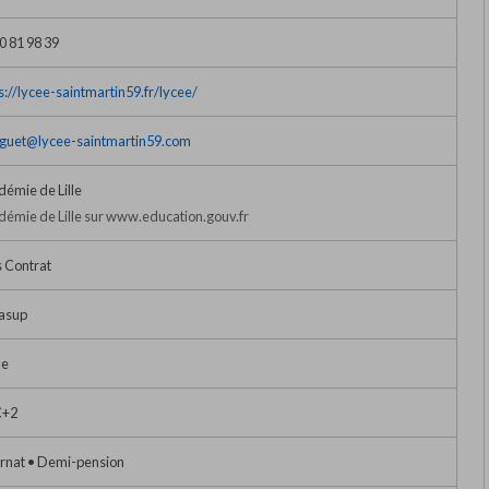
0 81 98 39
s://lycee-saintmartin59.fr/lycee/
guet@lycee-saintmartin59.com
émie de Lille
émie de Lille sur www.education.gouv.fr
 Contrat
asup
e
+2
rnat • Demi-pension