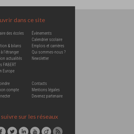
vrir dans ce site
aire des écoles
Évènements
Calendrier scolaire
tion & bilans
Emplois et carrières
 à l'étranger
Qui sommes-nous ?
ion actualités
Newsletter
ns FABERT
in Europe
oindre
Contacts
mon compte
Mentions légales
necter
Devenez partenaire
suivre sur les réseaux