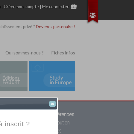
)
|
Créer mon compte
|
Me connecter
ablissement privé ?
Devenez partenaire !
Qui sommes-nous ?
Fiches infos
 de trouver parmi
12908 références
ur, mais aussi des cours de soutien
à inscrit ?
oupe toutes les écoles privées