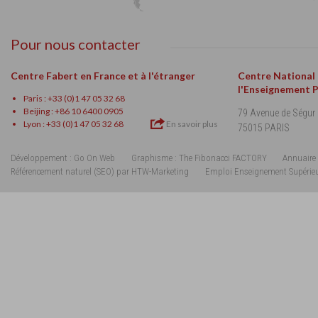
Pour nous contacter
Centre Fabert en France et à l'étranger
Centre National
l'Enseignement 
Paris : +33 (0)1 47 05 32 68
Beijing : +86 10 6400 0905
79 Avenue de Ségur
Lyon : +33 (0)1 47 05 32 68
En savoir plus
75015 PARIS
Développement : Go On Web
Graphisme : The Fibonacci FACTORY
Annuaire 
Référencement naturel (SEO) par HTW-Marketing
Emploi Enseignement Supérie