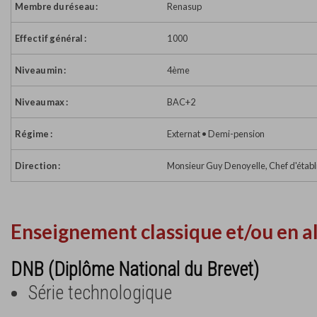
Membre du réseau :
Renasup
Effectif général :
1 000
Niveau min :
4ème
Niveau max :
BAC+2
Régime :
Externat • Demi-pension
Direction :
Monsieur Guy Denoyelle, Chef d'étab
Enseignement classique et/ou en a
DNB (Diplôme National du Brevet)
Série technologique