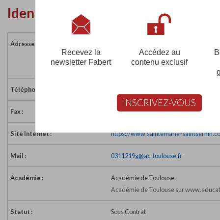
Identité de l'établissement
Adresse :
19 boulevard Armand Duportal
Recevez la
Accédez au
B
31000 TOULOUSE
newsletter Fabert
contenu exclusif
France
Téléphone :
05 62 27 91 61
INSCRIVEZ-VOUS
Fax :
05 62 27 91 68
Site Internet :
https://www.saintemarie-saintsernin.c
Mail :
0311219g@ac-toulouse.fr
Académie :
Académie de Toulouse
Académie de Toulouse sur www.educati
Statut :
Sous Contrat