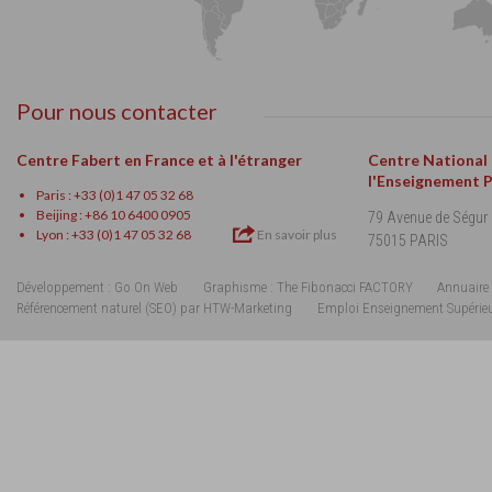
Pour nous contacter
Centre Fabert en France et à l'étranger
Centre National
l'Enseignement 
Paris : +33 (0)1 47 05 32 68
Beijing : +86 10 6400 0905
79 Avenue de Ségur
Lyon : +33 (0)1 47 05 32 68
En savoir plus
75015 PARIS
Développement : Go On Web
Graphisme : The Fibonacci FACTORY
Annuaire 
Référencement naturel (SEO) par HTW-Marketing
Emploi Enseignement Supérie