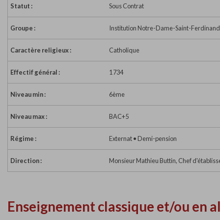
Statut :
Sous Contrat
Groupe :
Institution Notre-Dame-Saint-Ferdinand
Caractère religieux :
Catholique
Effectif général :
1 734
Niveau min :
6ème
Niveau max :
BAC+5
Régime :
Externat • Demi-pension
Direction :
Monsieur Mathieu Buttin, Chef d'établis
Enseignement classique et/ou en a