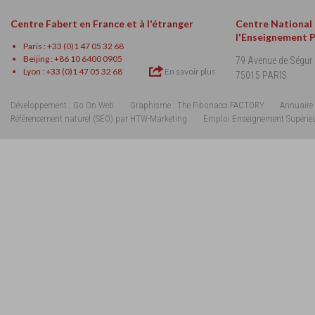
Centre Fabert en France et à l'étranger
Centre National
l'Enseignement 
Paris : +33 (0)1 47 05 32 68
Beijing : +86 10 6400 0905
79 Avenue de Ségur
Lyon : +33 (0)1 47 05 32 68
En savoir plus
75015 PARIS
Développement : Go On Web
Graphisme : The Fibonacci FACTORY
Annuaire 
Référencement naturel (SEO) par HTW-Marketing
Emploi Enseignement Supérie