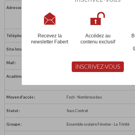
Adresse :
31 rue de Sèze
69006 LYON
France
Recevez la
Accédez au
B
Téléphone :
04 72 83 09 90
newsletter Fabert
contenu exclusif
Site Internet :
https://fenelon-trinite.fr/
Mail :
accueil-lycee@fenelon-trinite.fr
INSCRIVEZ-VOUS
Académie :
Académie de Lyon
Académie de Lyon sur www.education.go
Moyen d'accès :
Foch - Nombreux bus
Statut :
Sous Contrat
Groupe :
Ensemble scolaire Fénelon - La Trinité