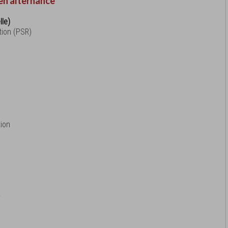
en alternance
lle)
tion (PSR)
ion
x