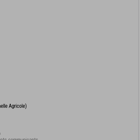
s
elle Agricole)
)
ments communicants