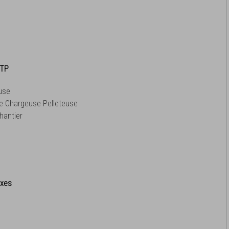
BTP
use
de Chargeuse Pelleteuse
hantier
exes