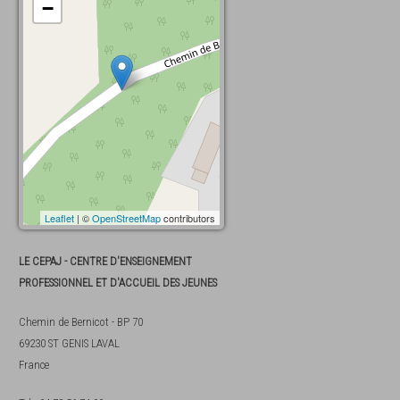
−
Leaflet
| ©
OpenStreetMap
contributors
LE CEPAJ - CENTRE D'ENSEIGNEMENT
PROFESSIONNEL ET D'ACCUEIL DES JEUNES
Chemin de Bernicot - BP 70
69230
ST GENIS LAVAL
France