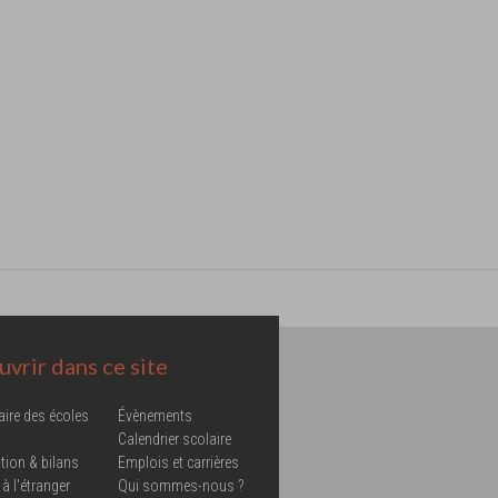
vrir dans ce site
aire des écoles
Évènements
Calendrier scolaire
tion & bilans
Emplois et carrières
 à l'étranger
Qui sommes-nous ?