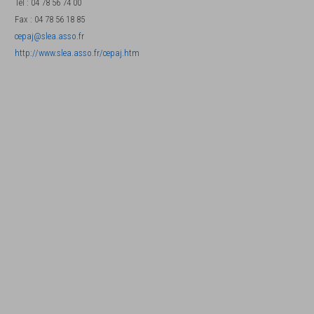
Tel
:
04 78 56 74 00
Fax
:
04 78 56 18 85
cepaj@slea.asso.fr
http://www.slea.asso.fr/cepaj.htm