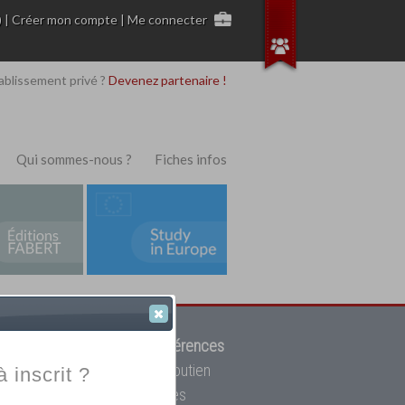
)
|
Créer mon compte
|
Me connecter
ablissement privé ?
Devenez partenaire !
Qui sommes-nous ?
Fiches infos
 de trouver parmi
12908 références
ur, mais aussi des cours de soutien
à inscrit ?
oupe toutes les écoles privées