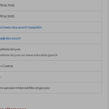
78 56 74 00
78 56 18 85
p://www.slea.asso.fr/cepaj.htm
aj@slea.asso.fr
adémie de Lyon
démie de Lyon sur www.education.gouv.fr
s Contrat
c
i-pension • Internat filles et garçons