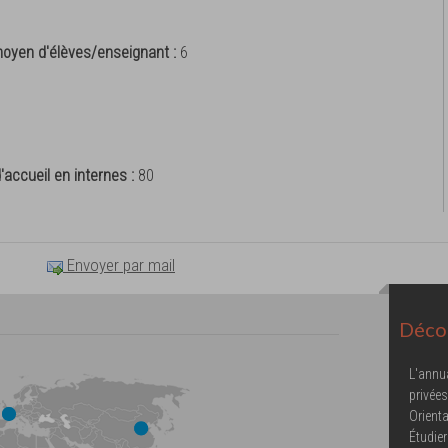
oyen d'élèves/enseignant :
6
'accueil en internes :
80
Envoyer par mail
Décou
L'annu
privées
Orienta
Étudier