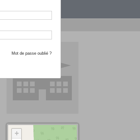
étranger.
e recherche d'école
Mot de passe oublié ?
+