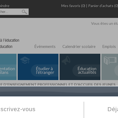
oindre
Mes favoris (0)
|
Panier d'achats (0
Vous êtes un ét
Évènements
Calendrier scolaire
Emplois
TRE D'ENSEIGNEMENT PROFESSIONNEL ET D'ACCUEIL DES JEUNES
L'Annuaire de recherche
Fabert.com
vous permet
ivé
votre établissement privé, du primaire au supérie
nscrivez-vous
Déj
scolaire et des cours à distance. Ce moteur regr