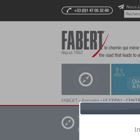
Nous j
FABERT
»
Annuaire
»
LE CEPAJ - CEN
Trouver un
établissement pr
I