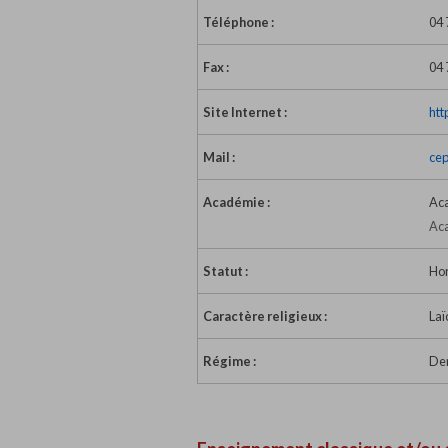
Téléphone :
04 
Fax :
04 
Site Internet :
htt
Mail :
cep
Académie :
Ac
Aca
Statut :
Hor
Caractère religieux :
Laï
Régime :
Dem