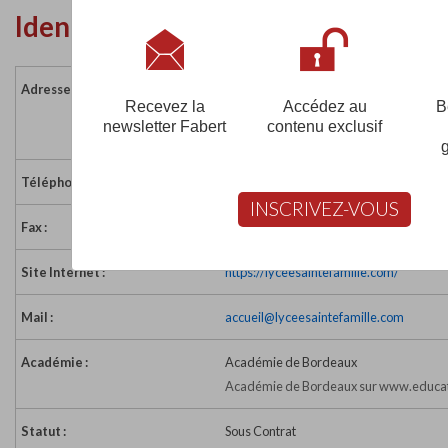
Identité de l'établissement
Adresse :
12 rue de Saintonge - BP 58
Recevez la
Accédez au
B
33023 BORDEAUX CEDEX
newsletter Fabert
contenu exclusif
France
Téléphone :
05 56 99 39 29
INSCRIVEZ-VOUS
Fax :
05 56 99 39 26
Site Internet :
https://lyceesaintefamille.com/
Mail :
accueil@lyceesaintefamille.com
Académie :
Académie de Bordeaux
Académie de Bordeaux sur www.educat
Statut :
Sous Contrat