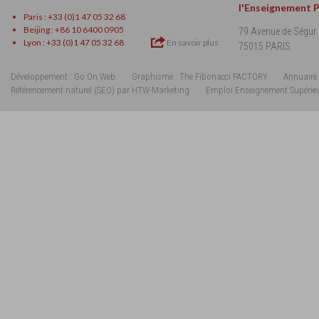
l'Enseignement 
Paris : +33 (0)1 47 05 32 68
Beijing : +86 10 6400 0905
79 Avenue de Ségur
Lyon : +33 (0)1 47 05 32 68
En savoir plus
75015 PARIS
Développement : Go On Web
Graphisme : The Fibonacci FACTORY
Annuaire 
Référencement naturel (SEO) par HTW-Marketing
Emploi Enseignement Supérie