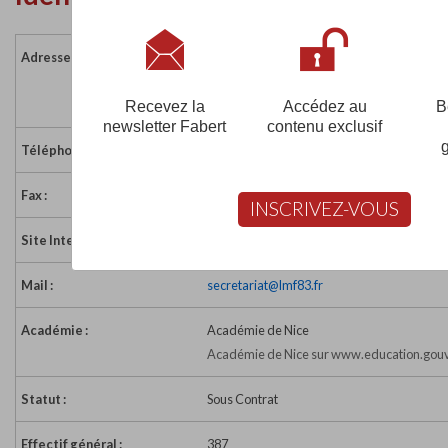
Adresse :
220 avenue Marcel Castié
83100 TOULON
France
Recevez la
Accédez au
B
newsletter Fabert
contenu exclusif
Téléphone :
04 94 41 63 01
Fax :
04 94 41 91 31
INSCRIVEZ-VOUS
Site Internet :
https://www.lyceemariefrance.fr
Mail :
secretariat@lmf83.fr
Académie :
Académie de Nice
Académie de Nice sur www.education.gouv
Statut :
Sous Contrat
Effectif général :
387