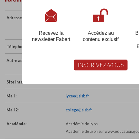
Adresse :
Lycée : 16 rue des Chartreux
69001 LYON
France
Recevez la
Accédez au
B
newsletter Fabert
contenu exclusif
Téléphone :
04 72 98 23 30
Autre adresse :
Collège : 1 cours Général Giraud - 04 78 28
INSCRIVEZ-VOUS
Ecole : 17 rue des Chartreux - 04 72 98 23 4
Site Internet :
https://www.slsb.fr/
Mail :
lycee@slsb.fr
Mail 2 :
college@slsb.fr
Académie :
Académie de Lyon
Académie de Lyon sur www.education.gou