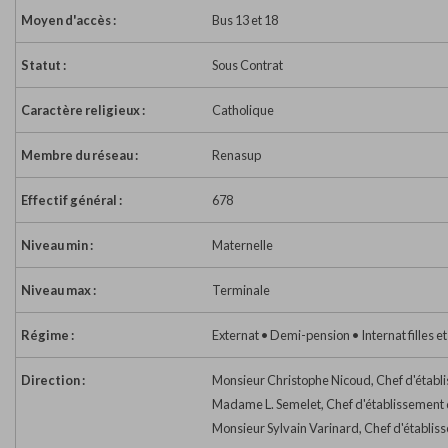
Moyen d'accès :
Bus 13 et 18
Statut :
Sous Contrat
Caractère religieux :
Catholique
Membre du réseau :
Renasup
Effectif général :
678
Niveau min :
Maternelle
Niveau max :
Terminale
Régime :
Externat • Demi-pension • Internat filles e
Direction :
Monsieur Christophe Nicoud, Chef d'établ
Madame L. Semelet, Chef d'établissement 
Monsieur Sylvain Varinard, Chef d'établiss