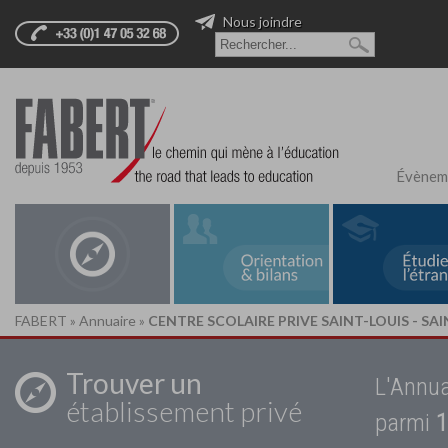
Nous joindre
Évènem
FABERT
»
Annuaire
»
CENTRE SCOLAIRE PRIVE SAINT-LOUIS - S
Trouver un
L'Annua
établissement privé
parmi
1