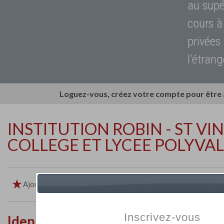
au supé
cours à
privées
l'étrang
Loguez-vous, créez votre compte pour être
INSTITUTION ROBIN - ST VI
COLLEGE ET LYCEE POLYVA
Ajouter aux favoris
Imprimer
Retour
Inscrivez-vous
Identité de l'établissement