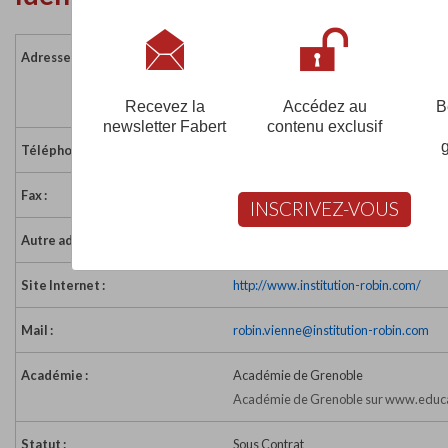
Adresse :
6 Place Saint-Pierre
38204 VIENNE CEDEX
France
Recevez la
Accédez au
B
newsletter Fabert
contenu exclusif
Téléphone :
04 74 53 01 21
Fax :
04 74 53 75 88
INSCRIVEZ-VOUS
Autre adresse :
Impasse de l'Eglise
Site Internet :
http://www.institution-robin.com/
Mail :
robin.vienne@institution-robin.com
Académie :
Académie de Grenoble
Académie de Grenoble sur www.educa
Statut :
Sous Contrat