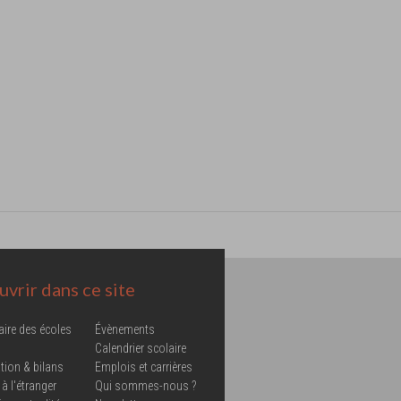
vrir dans ce site
aire des écoles
Évènements
Calendrier scolaire
tion & bilans
Emplois et carrières
 à l'étranger
Qui sommes-nous ?