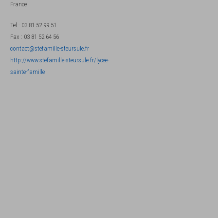
France
Tel
:
03 81 52 99 51
Fax
:
03 81 52 64 56
contact@stefamille-steursule.fr
http://www.stefamille-steursule.fr/lycee-
sainte-famille