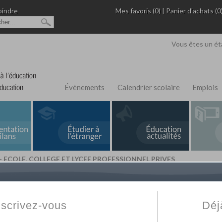
oindre
Mes favoris (0)
|
Panier d'achats (0
Vous êtes un ét
Évènements
Calendrier scolaire
Emplois
- ECOLE, COLLEGE ET LYCEE PROFESSIONNEL PRIVES
L'Annuaire de recherche
Fabert.com
vous permet
ivé
votre établissement privé, du primaire au supérie
nscrivez-vous
Déj
scolaire et des cours à distance. Ce moteur regr