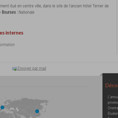
ment itué en centre ville, dans le site de l’ancien hôtel Terrier de
 •
Bourses :
Nationale
es internes
formation
Envoyer par mail
Décou
L'annu
privées
Orienta
Étudier