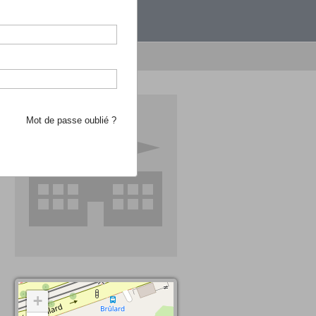
étranger.
e recherche d'école
Mot de passe oublié ?
+