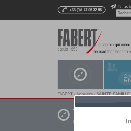
Nous j
FABERT
»
Annuaire
»
SAINTE-FAMILLE 
Trouver un
établissement pr
I