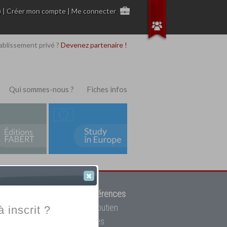
)
|
Créer mon compte
|
Me connecter
ablissement privé ?
Devenez partenaire !
Qui sommes-nous ?
Fiches infos
 de trouver parmi
12908 références
ur, mais aussi des cours de soutien
à inscrit ?
oupe toutes les écoles privées