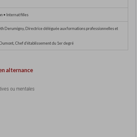
 • Internat filles
 Derumigny, Directrice déléguée aux formations professionnelles et
umont, Chef d'établissement du 1er degré
en alternance
tives ou mentales