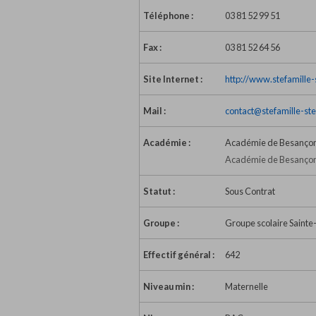
Téléphone :
03 81 52 99 51
Fax :
03 81 52 64 56
Site Internet :
http://www.stefamille-s
Mail :
contact@stefamille-ste
Académie :
Académie de Besanço
Académie de Besançon
Statut :
Sous Contrat
Groupe :
Groupe scolaire Sainte-
Effectif général :
642
Niveau min :
Maternelle