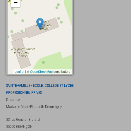
−
Leaflet
| ©
OpenStreetMap
contributors
SAINTE-FAMILLE - ECOLE, COLLEGE ET LYCEE
PROFESSIONNEL PRIVES
Directrice
Madame
Marie-Elisabeth Derumigny
33 rue Général Brulard
25000
BESANÇON