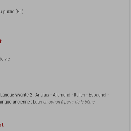
 public (G1)
t
e vie
•
Langue vivante 2 :
Anglais • Allemand • Italien • Espagnol •
angue ancienne :
Latin
en option à partir de la 5ème
nt