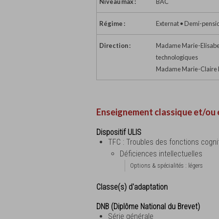
Niveau max :
BAC
Régime :
Externat • Demi-pension
Direction :
Madame Marie-Elisabeth
technologiques
Madame Marie-Claire D
Enseignement classique et/ou 
Dispositif ULIS
TFC : Troubles des fonctions cogni
Déficiences intellectuelles
Options & spécialités : légers
Classe(s) d'adaptation
DNB (Diplôme National du Brevet)
Série générale