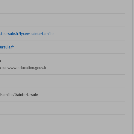
teursule.fr/lycee-sainte-famille
ursule.fr
n
 sur www.education.gouv.fr
Famille / Sainte-Ursule