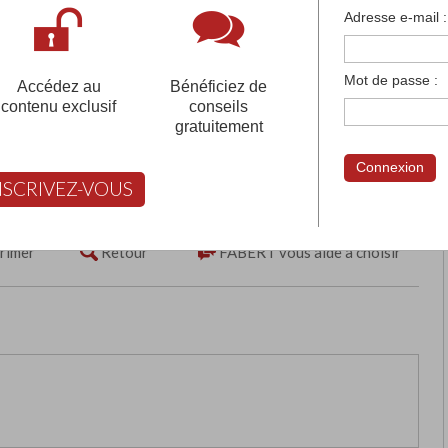
françaises et tous les établissements français à l'
Adresse e-mail :
 votre compte pour être accompagné gratuitement dans votr
Mot de passe :
Accédez au
Bénéficiez de
contenu exclusif
conseils
gratuitement
ECOLE, COLLEGE ET LYCEE
Connexion
RIVES
NSCRIVEZ-VOUS
rimer
Retour
FABERT vous aide à choisir