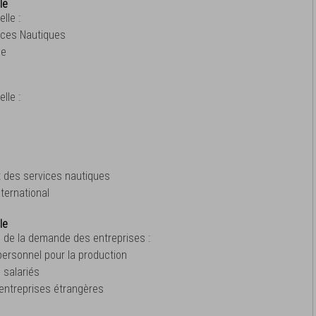
le
lle :
ices Nautiques
ue
lle :
t des services nautiques
ternational
le
 de la demande des entreprises :
personnel pour la production
 salariés
entreprises étrangères