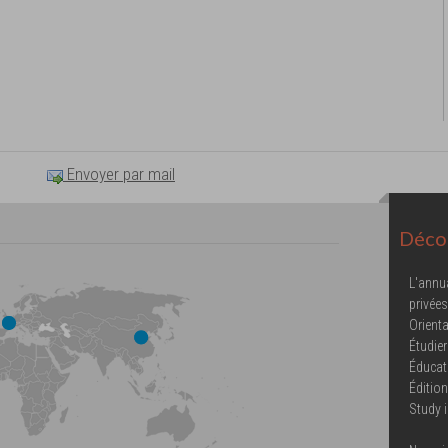
Envoyer par mail
Décou
L'annu
privées
Orienta
Étudier
Éducat
Éditio
Study 