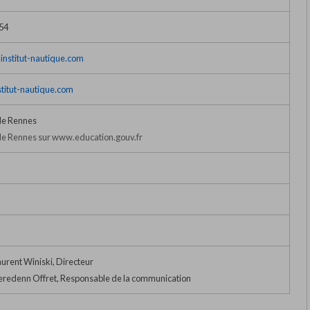
 54
institut-nautique.com
titut-nautique.com
de Rennes
e Rennes sur www.education.gouv.fr
urent Winiski, Directeur
redenn Offret, Responsable de la communication