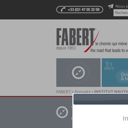
Nous j
FABERT
»
Annuaire
»
INSTITUT NAUT
Trouver un
établissement pr
I