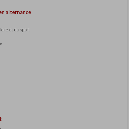
en alternance
laire et du sport
le
t