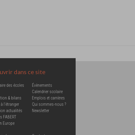
vrir dans ce site
aire des écoles
Évènements
Calendrier scolaire
tion & bilans
Emplois et carrières
 à l'étranger
Qui sommes-nous ?
ion actualités
Newsletter
ns FABERT
in Europe