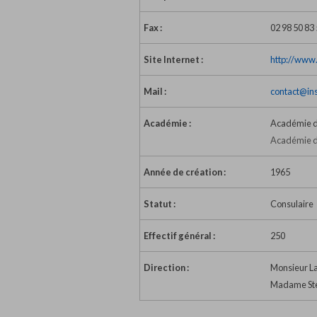
Fax :
02 98 50 83
Site Internet :
http://www.
Mail :
contact@ins
Académie :
Académie 
Académie d
Année de création :
1965
Statut :
Consulaire
Effectif général :
250
Direction :
Monsieur La
Madame Ste