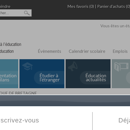
oindre
Mes favoris (0)
|
Panier d'achats (0
Vous êtes un ét
Évènements
Calendrier scolaire
Emplois
IQUE DE BRETAGNE
L'Annuaire de recherche
Fabert.com
vous permet
ivé
votre établissement privé, du primaire au supérie
nscrivez-vous
Déj
scolaire et des cours à distance. Ce moteur regr