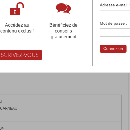
françaises et tous les établissements français à l'
Adresse e-mail :
 votre compte pour être accompagné gratuitement dans votr
Mot de passe :
Accédez au
Bénéficiez de
contenu exclusif
conseils
gratuitement
UE DE BRETAGNE
Connexion
NSCRIVEZ-VOUS
rimer
Retour
FABERT vous aide à choisir
d
NCARNEAU
 84