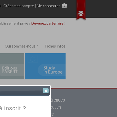
)
|
Créer mon compte
|
Me connecter
ablissement privé ?
Devenez partenaire !
Qui sommes-nous ?
Fiches infos
 de trouver parmi
12908 références
ur, mais aussi des cours de soutien
à inscrit ?
oupe toutes les écoles privées