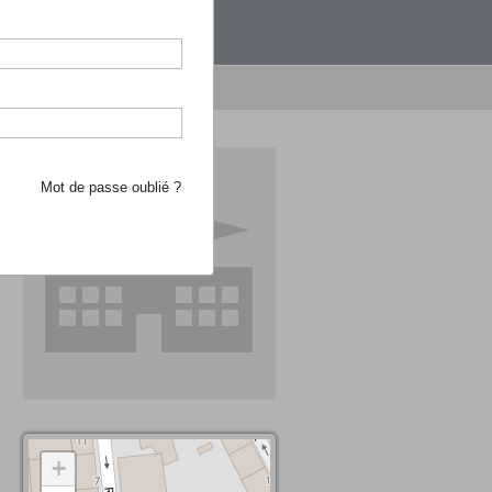
étranger.
e recherche d'école
Mot de passe oublié ?
+