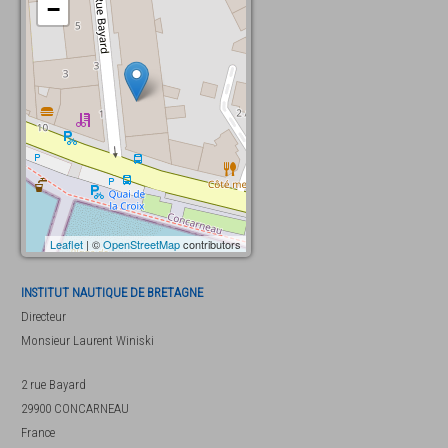
−
Leaflet
| ©
OpenStreetMap
contributors
INSTITUT NAUTIQUE DE BRETAGNE
Directeur
Monsieur
Laurent Winiski
2 rue Bayard
29900
CONCARNEAU
France