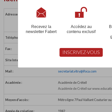
Adresse :
60 rue Auber
94400 VITRY SUR SEINE
France
Recevez la
Accédez au
B
newsletter Fabert
contenu exclusif
Téléphone :
01 49 60 57 57
Fax :
01 49 60 70 66
INSCRIVEZ-VOUS
Site Internet :
http://www.ifoca.com
Mail :
secretariat.vitry@ifoca.com
Académie :
Académie de Créteil
Académie de Créteil sur www.educatio
Moyen d'accès :
Métro ligne 7 Paul Vaillant Couturier o
Année de création :
1942