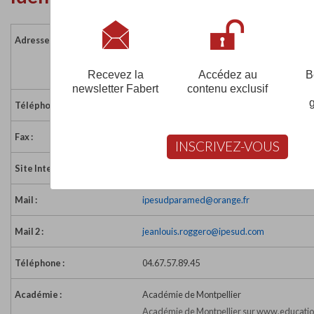
Adresse :
300, rue Auguste Broussonnet
34090 MONTPELLIER CEDEX 01
France
Recevez la
Accédez au
B
newsletter Fabert
contenu exclusif
Téléphone :
04 67 54 72 20
Fax :
04 67 54 68 41
INSCRIVEZ-VOUS
Site Internet :
http://www.ipesud.com
Mail :
ipesudparamed@orange.fr
Mail 2 :
jeanlouis.roggero@ipesud.com
Téléphone :
04.67.57.89.45
Académie :
Académie de Montpellier
Académie de Montpellier sur www.educatio