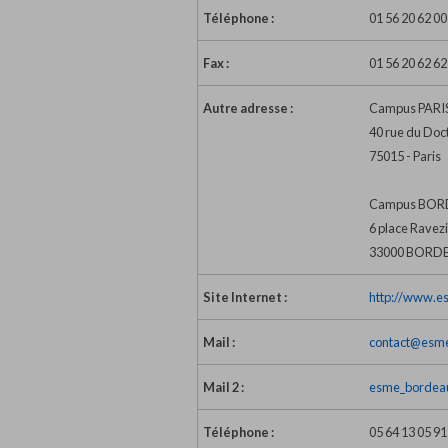
Téléphone :
01 56 20 62 00
Fax :
01 56 20 62 62
Autre adresse :
Campus PARI
40 rue du Doc
75015 - Paris
Campus BO
6 place Ravez
33000 BORD
Site Internet :
http://www.e
Mail :
contact@esme
Mail 2 :
esme_bordea
Téléphone :
05 64 13 05 91