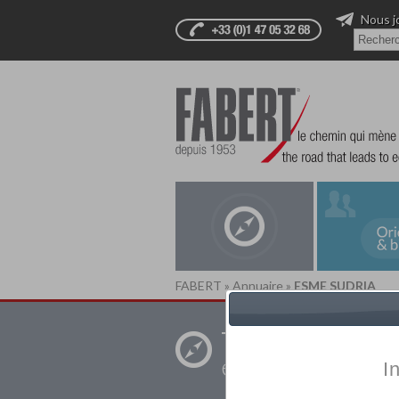
Nous j
FABERT
»
Annuaire
»
ESME SUDRIA
Trouver un
établissement pr
I