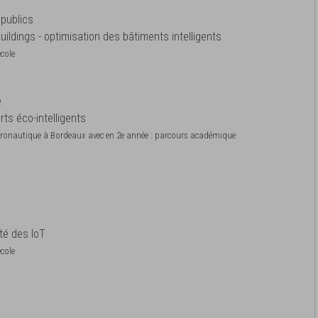
 publics
uildings - optimisation des bâtiments intelligents
école
e
rts éco-intelligents
 aéronautique à Bordeaux avec en 2e année : parcours académique
té des IoT
école