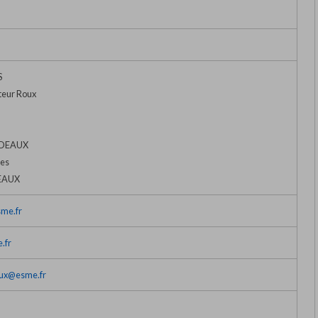
S
teur Roux
RDEAUX
ies
EAUX
sme.fr
.fr
ux@esme.fr