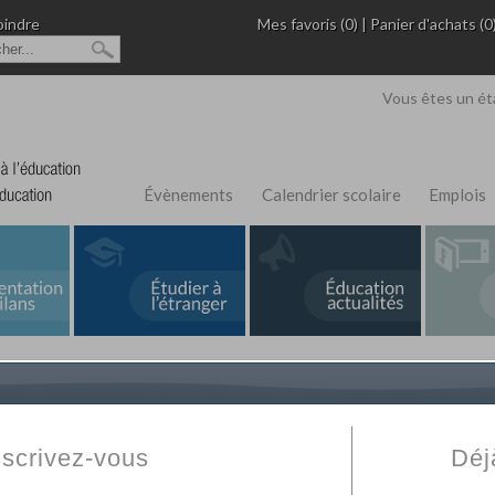
oindre
Mes favoris (0)
|
Panier d'achats (0
Vous êtes un ét
Évènements
Calendrier scolaire
Emplois
L'Annuaire de recherche
Fabert.com
vous permet
ivé
votre établissement privé, du primaire au supérie
nscrivez-vous
Déj
scolaire et des cours à distance. Ce moteur regr