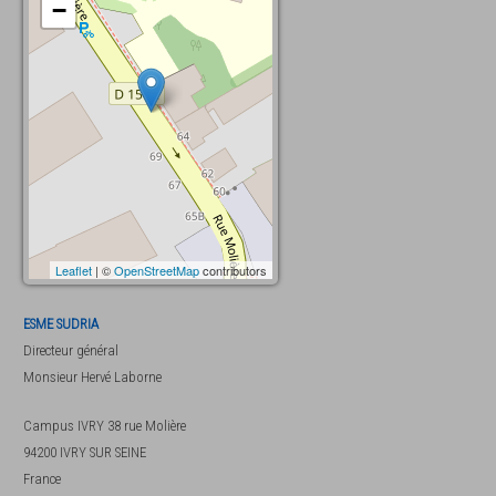
−
Leaflet
| ©
OpenStreetMap
contributors
ESME SUDRIA
Directeur général
Monsieur
Hervé Laborne
Campus IVRY 38 rue Molière
94200
IVRY SUR SEINE
France