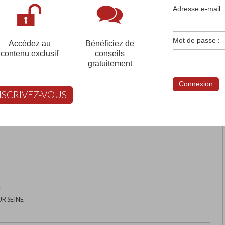
françaises et tous les établissements français à l'
Adresse e-mail :
 votre compte pour être accompagné gratuitement dans votr
Mot de passe :
Accédez au
Bénéficiez de
contenu exclusif
conseils
gratuitement
Connexion
NSCRIVEZ-VOUS
rimer
Retour
FABERT vous aide à choisir
e
UR SEINE