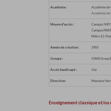
Académie :
Académie de C
Académie de C
Moyen d'accès :
Campus IVRY >
Campus PARIS 
Métro 12 : Pas
Année de création :
1905
Groupe :
IONIS Group 
Accès handicapé :
Oui
Direction :
Monsieur Herv
Enseignement classique et/ou 