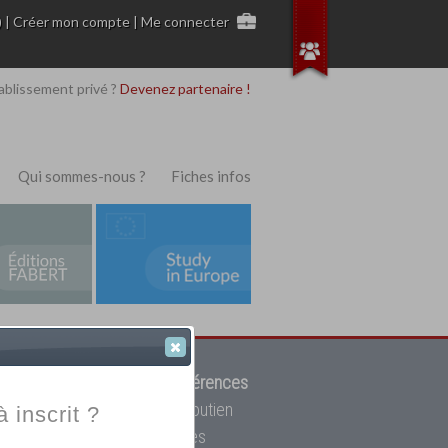
)
|
Créer mon compte
|
Me connecter
ablissement privé ?
Devenez partenaire !
Qui sommes-nous ?
Fiches infos
 de trouver parmi
12908 références
ur, mais aussi des cours de soutien
à inscrit ?
oupe toutes les écoles privées