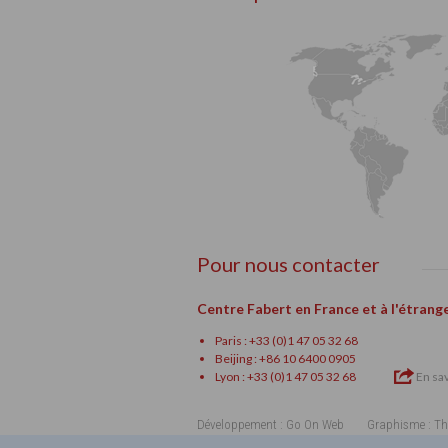
Pour nous contacter
Centre Fabert en France et à l'étrang
Paris : +33 (0)1 47 05 32 68
Beijing : +86 10 6400 0905
Lyon : +33 (0)1 47 05 32 68
En sav
Développement : Go On Web
Graphisme : Th
Référencement naturel (SEO) par HTW-Marketing