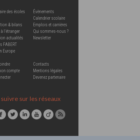
aire des écoles
Évènements
Calendrier scolaire
tion & bilans
Emplois et carrières
 à l'étranger
Qui sommes-nous ?
ion actualités
Newsletter
ns FABERT
in Europe
oindre
Contacts
mon compte
Mentions légales
necter
Devenez partenaire
suivre sur les réseaux