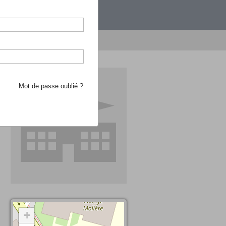
étranger.
e recherche d'école
Mot de passe oublié ?
+