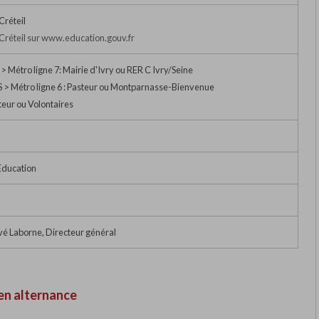
réteil
réteil sur www.education.gouv.fr
 Métro ligne 7: Mairie d'Ivry ou RER C Ivry/Seine
> Métro ligne 6 : Pasteur ou Montparnasse-Bienvenue
teur ou Volontaires
Education
é Laborne, Directeur général
en alternance