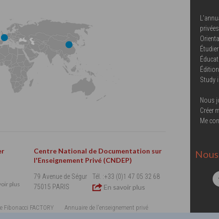
L'annu
privées
Orienta
Étudier
Éducat
Éditio
Study 
Nous j
Créer 
Me con
er
Centre National de Documentation sur
Nous 
l'Enseignement Privé (CNDEP)
79 Avenue de Ségur
Tél. :+33 (0)1 47 05 32 68
oir plus
75015 PARIS
En savoir plus
e Fibonacci FACTORY
Annuaire de l'enseignement privé
Emploi Enseignement Supérieur