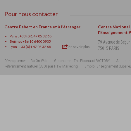
Pour nous contacter
Centre Fabert en France et à l'étranger
Centre National
l'Enseignement 
Paris : +33 (0)1 47 05 32 68
Beijing : +86 10 6400 0905
79 Avenue de Ségur
Lyon : +33 (0)1 47 05 32 68
En savoir plus
75015 PARIS
Développement : Go On Web
Graphisme : The Fibonacci FACTORY
Annuaire 
Référencement naturel (SEO) par HTW-Marketing
Emploi Enseignement Supérie