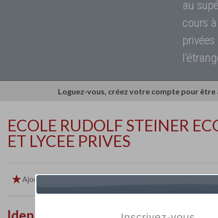
au supé
cours à
privées
l'étrang
Loguez-vous, créez votre compte pour être
ECOLE RUDOLF STEINER EC
ET LYCEE PRIVES
Ajouter aux favoris
Imprimer
Retour
Identité de l'établissement
Inscrivez-vous