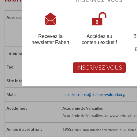
Adresse :
62 rue de Paris
Amblainvilliers
91370 VERRIERES LE BUISSON
Recevez la
Accédez au
B
France
newsletter Fabert
contenu exclusif
Téléphone :
01 60 11 38 12
INSCRIVEZ-VOUS
Fax :
01 60 11 03 53
Site Internet :
http://www.ecole-steiner-verrieres.org/
Mail :
ecole.verrieres@steiner-waldorf.org
Académie :
Académie de Versailles
Académie de Versailles sur www.education.
Année de création :
1955
à Paris - Implantation à Verrières-le-Buisson 