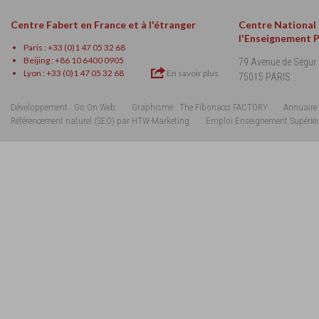
Centre Fabert en France et à l'étranger
Centre National
l'Enseignement 
Paris : +33 (0)1 47 05 32 68
Beijing : +86 10 6400 0905
79 Avenue de Ségur
Lyon : +33 (0)1 47 05 32 68
En savoir plus
75015 PARIS
Développement : Go On Web
Graphisme : The Fibonacci FACTORY
Annuaire 
Référencement naturel (SEO) par HTW-Marketing
Emploi Enseignement Supérie