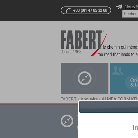
Nous j
FABERT
»
Annuaire
»
ALMEA FORMATI
Trouver un
établissement pr
I