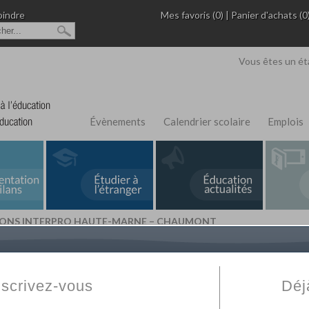
oindre
Mes favoris (0)
|
Panier d'achats (0
Vous êtes un ét
Évènements
Calendrier scolaire
Emplois
ONS INTERPRO HAUTE-MARNE – CHAUMONT
L'Annuaire de recherche
Fabert.com
vous permet
ivé
votre établissement privé, du primaire au supérie
nscrivez-vous
Déj
scolaire et des cours à distance. Ce moteur regr