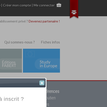
)
|
Créer mon compte
|
Me connecter
ablissement privé ?
Devenez partenaire !
Qui sommes-nous ?
Fiches infos
 de trouver parmi
12908 références
ur, mais aussi des cours de soutien
à inscrit ?
oupe toutes les écoles privées