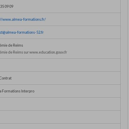
 35 09 09
://www.almea-formations.fr/
ct@almea-formations-52.fr
émie de Reims
mie de Reims sur www.education.gouv.fr
Contrat
 Formations Interpro