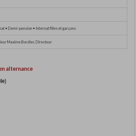
nat • Demi-pension • Internat filles et garçons
eur Maxime Bordier, Directeur
en alternance
lle)