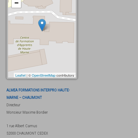
−
Leaflet
| ©
OpenStreetMap
contributors
ALMEA FORMATIONS INTERPRO HAUTE-
MARNE – CHAUMONT
Directeur
Monsieur
Maxime Bordier
1 rue Albert Camus
52000
CHAUMONT CEDEX