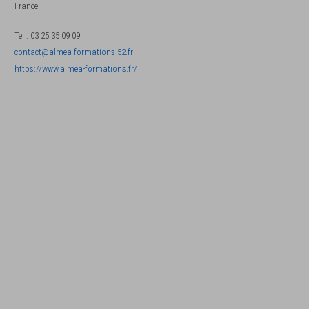
France
Tel
:
03 25 35 09 09
contact@almea-formations-52.fr
https://www.almea-formations.fr/