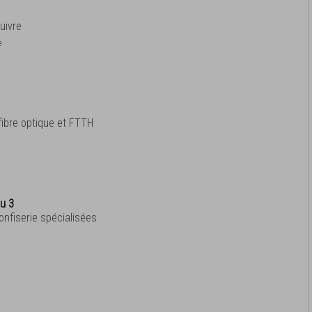
uivre
e
fibre optique et FTTH
au 3
confiserie spécialisées