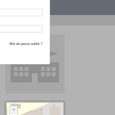
étranger.
e recherche d'école
Mot de passe oublié ?
+