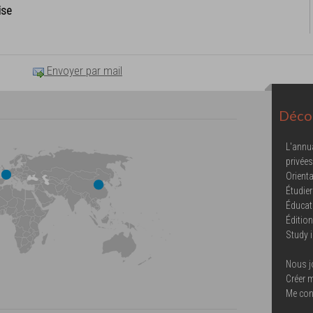
ise
Envoyer par mail
Décou
L'annu
privées
Orienta
Étudier
Éducat
Éditio
Study 
Nous j
Créer 
Me con