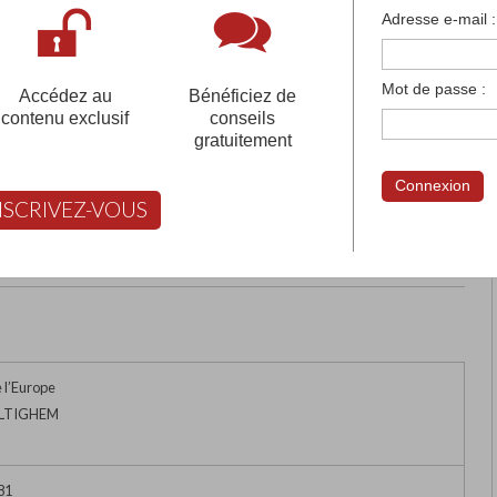
françaises et tous les établissements français à l'
Adresse e-mail :
 votre compte pour être accompagné gratuitement dans votr
Mot de passe :
Accédez au
Bénéficiez de
contenu exclusif
conseils
gratuitement
 SCHOOL - STRASBOURG
Connexion
NSCRIVEZ-VOUS
rimer
Retour
FABERT vous aide à choisir
 l’Europe
ILTIGHEM
81