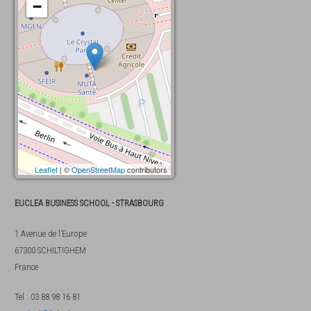
−
Leaflet
| ©
OpenStreetMap
contributors
EUCLEA BUSINESS SCHOOL - STRASBOURG
1 Avenue de l’Europe
67300
SCHILTIGHEM
France
Tel
:
03 88 98 16 81