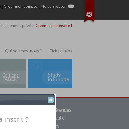
)
|
Créer mon compte
|
Me connecter
ablissement privé ?
Devenez partenaire !
Qui sommes-nous ?
Fiches infos
 de trouver parmi
12908 références
ur, mais aussi des cours de soutien
à inscrit ?
oupe toutes les écoles privées