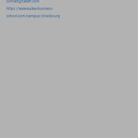
contact@fabert.com
https://www.euclea-business-
school.com/campus/strasbourg