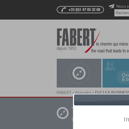
Nous j
FABERT
»
Annuaire
»
EUCLEA BUSINES
Trouver un
établissement pr
I