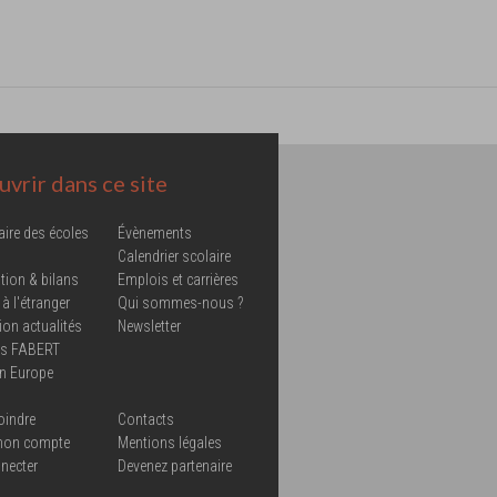
vrir dans ce site
aire des écoles
Évènements
Calendrier scolaire
tion & bilans
Emplois et carrières
 à l'étranger
Qui sommes-nous ?
ion actualités
Newsletter
ns FABERT
in Europe
oindre
Contacts
mon compte
Mentions légales
necter
Devenez partenaire