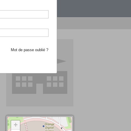
étranger.
e recherche d'école
Mot de passe oublié ?
+