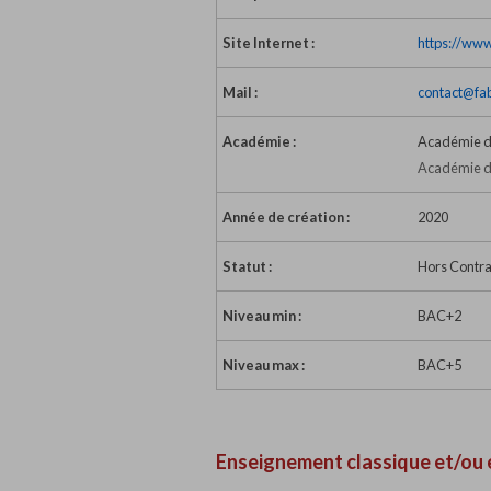
Site Internet :
https://ww
Mail :
contact@fa
Académie :
Académie d
Académie de
Année de création :
2020
Statut :
Hors Contra
Niveau min :
BAC+2
Niveau max :
BAC+5
Enseignement classique et/ou 