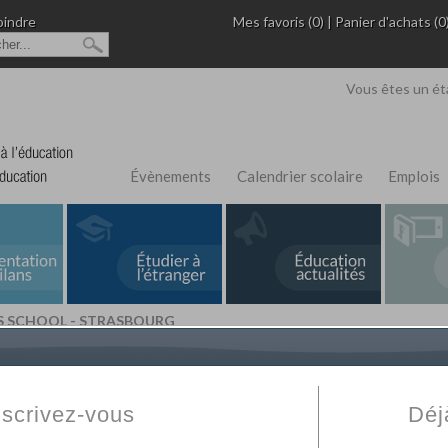
oindre
Mes favoris (0)
|
Panier d'achats (0
Vous êtes un ét
Évènements
Calendrier scolaire
Emplois
S SCHOOL - STRASBOURG
L'Annuaire de recherche
Fabert.com
vous permet
ivé
votre établissement privé, du primaire au supérie
nscrivez-vous
Déj
scolaire et des cours à distance. Ce moteur regr