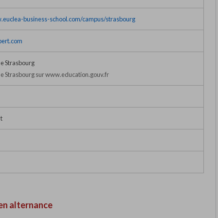
w.euclea-business-school.com/campus/strasbourg
bert.com
e Strasbourg
 Strasbourg sur www.education.gouv.fr
t
en alternance