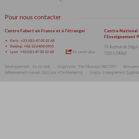
Pour nous contacter
Centre Fabert en France et à l'étranger
Centre National
l'Enseignement 
Paris : +33 (0)1 47 05 32 68
Beijing : +86 10 6400 0905
79 Avenue de Ségur
Lyon : +33 (0)1 47 05 32 68
En savoir plus
75015 PARIS
Développement : Go On Web
Graphisme : The Fibonacci FACTORY
Annuaire 
Référencement naturel (SEO) par HTW-Marketing
Emploi Enseignement Supérie