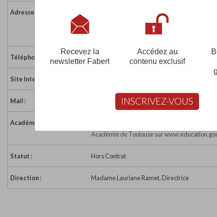
Adresse :
8 Port Saint-Sauveur
31000 TOULOUSE
France
Recevez la
Accédez au
B
Téléphone :
05 61 34 36 36
newsletter Fabert
contenu exclusif
Site Internet :
https://www.diderot-campus.fr/
INSCRIVEZ-VOUS
Mail :
contact@coursdiderot.com
Académie :
Académie de Toulouse
Académie de Toulouse sur www.education.gou
Statut :
Hors Contrat
Direction :
Madame Lauriane Ramet, Directrice