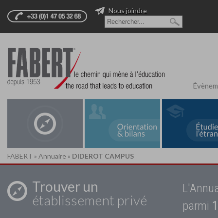
Nous joindre
Évènem
FABERT
»
Annuaire
»
DIDEROT CAMPUS
Trouver un
L'Annua
établissement privé
parmi
1