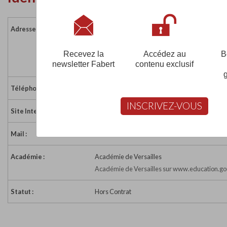
Adresse :
20 bis Jardins Boieldieu
CS 60123
92800 PUTEAUX
Recevez la
Accédez au
B
newsletter Fabert
contenu exclusif
France
Téléphone :
01 44 40 80 45
INSCRIVEZ-VOUS
Site Internet :
https://www.igefi.net/
Mail :
contact@igefi.net
Académie :
Académie de Versailles
Académie de Versailles sur www.education.go
Statut :
Hors Contrat