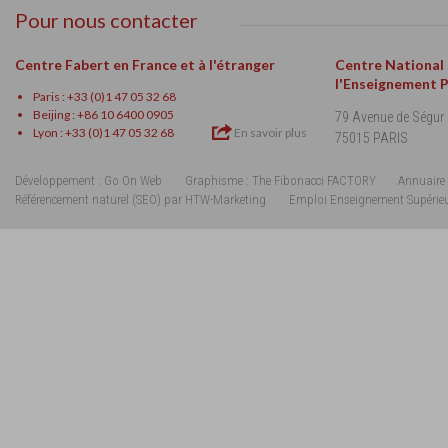
Pour nous contacter
Centre Fabert en France et à l'étranger
Centre National
l'Enseignement 
Paris : +33 (0)1 47 05 32 68
Beijing : +86 10 6400 0905
79 Avenue de Ségur
Lyon : +33 (0)1 47 05 32 68
En savoir plus
75015 PARIS
Développement : Go On Web
Graphisme : The Fibonacci FACTORY
Annuaire 
Référencement naturel (SEO) par HTW-Marketing
Emploi Enseignement Supérie