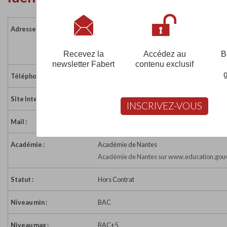
Adresse :
32 rue des Grandes Courbes
72000 LE MANS
France
Recevez la
Accédez au
B
newsletter Fabert
contenu exclusif
Téléphone :
02 43 61 05 12
Site Internet :
https://esbia.fr/
INSCRIVEZ-VOUS
Mail :
info@esbia.fr
Académie :
Académie de Nantes
Académie de Nantes sur www.education.gouv
Statut :
Hors Contrat
Niveau min :
BAC
Niveau max :
BAC+5