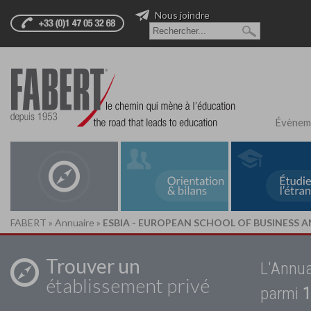
Nous joindre
Évènem
FABERT
»
Annuaire
»
ESBIA - EUROPEAN SCHOOL OF BUSINESS 
Trouver un
L'Annua
établissement privé
parmi
1