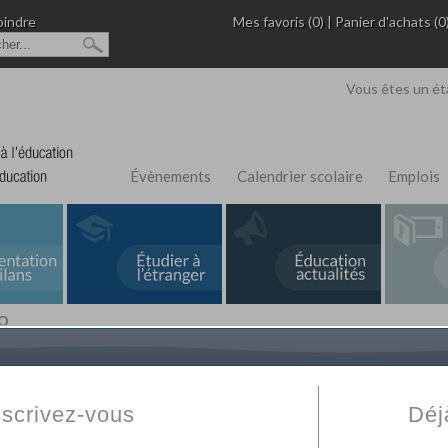
oindre
Mes favoris (0)
|
Panier d'achats (0
Vous êtes un ét
Évènements
Calendrier scolaire
Emplois
AO
L'Annuaire de recherche
Fabert.com
vous permet
ivé
votre établissement privé, du primaire au supérie
nscrivez-vous
Déj
scolaire et des cours à distance. Ce moteur regr