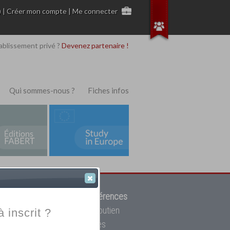
)
|
Créer mon compte
|
Me connecter
ablissement privé ?
Devenez partenaire !
Qui sommes-nous ?
Fiches infos
 de trouver parmi
12908 références
ur, mais aussi des cours de soutien
à inscrit ?
oupe toutes les écoles privées