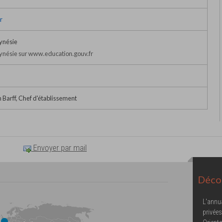
r
ynésie
ynésie sur www.education.gouv.fr
Barff, Chef d'établissement
Envoyer par mail
Décou
L'annu
privées