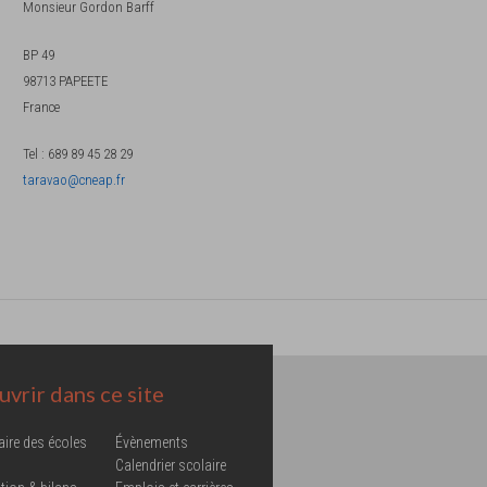
Monsieur
Gordon Barff
BP 49
98713
PAPEETE
France
Tel
:
689 89 45 28 29
taravao@cneap.fr
vrir dans ce site
aire des écoles
Évènements
Calendrier scolaire