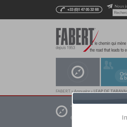
Nous j
FABERT
»
Annuaire
»
LEAP DE TARAV
Trouver un
établissement pr
I