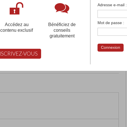
françaises et tous les établissements français à l'
Adresse e-mail :
 votre compte pour être accompagné gratuitement dans votr
Mot de passe :
Accédez au
Bénéficiez de
contenu exclusif
conseils
gratuitement
Connexion
NSCRIVEZ-VOUS
rimer
Retour
FABERT vous aide à choisir