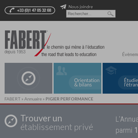
Nous joindre
Évènem
FABERT
»
Annuaire
»
PIGIER PERFORMANCE
Trouver un
L'Annua
établissement privé
parmi
1