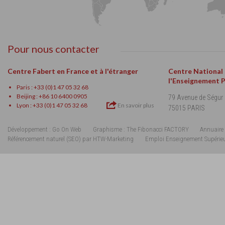
Pour nous contacter
Centre Fabert en France et à l'étranger
Centre National
l'Enseignement 
Paris : +33 (0)1 47 05 32 68
Beijing : +86 10 6400 0905
79 Avenue de Ségur
Lyon : +33 (0)1 47 05 32 68
En savoir plus
75015 PARIS
Développement : Go On Web
Graphisme : The Fibonacci FACTORY
Annuaire 
Référencement naturel (SEO) par HTW-Marketing
Emploi Enseignement Supérie