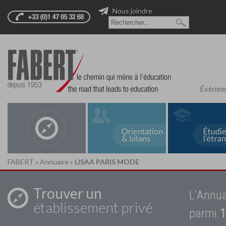
Nous joindre
Évènem
FABERT
»
Annuaire
»
LISAA PARIS MODE
Trouver un
L'Annua
établissement privé
parmi
1