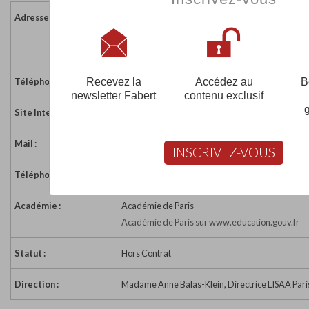
Adresse :
13 rue Vauquelin
75005 PARIS
France
Recevez la
Accédez au
B
Téléphone :
+33 (0)1 47 07 17 07
newsletter Fabert
contenu exclusif
Site Internet :
https://www.lisaa.com
Mail :
contact@fabert.com
INSCRIVEZ-VOUS
Téléphone :
01 59 13 36 01
Académie :
Académie de Paris
Académie de Paris sur www.education.gouv.fr
Statut :
Hors Contrat
Direction :
Madame Anne Balas-Klein, Directrice LISAA Par