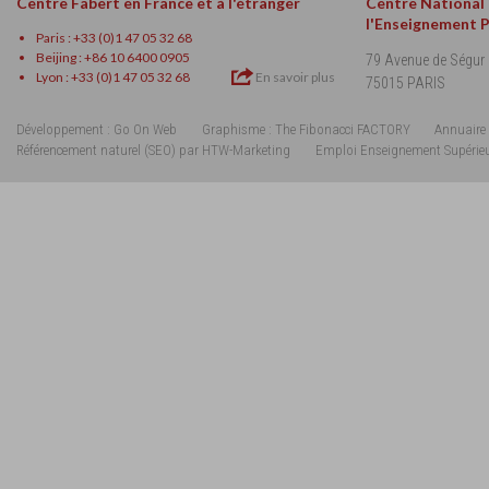
Centre Fabert en France et à l'étranger
Centre National
l'Enseignement 
Paris : +33 (0)1 47 05 32 68
Beijing : +86 10 6400 0905
79 Avenue de Ségur
Lyon : +33 (0)1 47 05 32 68
En savoir plus
75015 PARIS
Développement : Go On Web
Graphisme : The Fibonacci FACTORY
Annuaire 
Référencement naturel (SEO) par HTW-Marketing
Emploi Enseignement Supérie