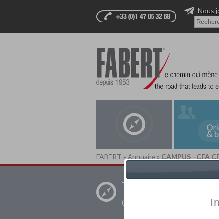
Nous j
FABERT
»
Annuaire
»
CAMPUS - CFA CF
Trouver un
établissement pr
I