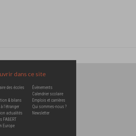
vrir dans ce site
aire des écoles
Évènements
Calendrier scolaire
tion & bilans
Emplois et carrières
 à l'étranger
Qui sommes-nous ?
ion actualités
Newsletter
ns FABERT
in Europe