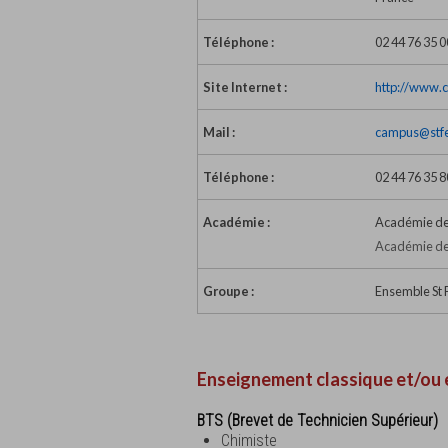
Téléphone :
02 44 76 35 0
Site Internet :
http://www.c
Mail :
campus@stfel
Téléphone :
02 44 76 35 8
Académie :
Académie de
Académie de
Groupe :
Ensemble St F
Enseignement classique et/ou 
BTS (Brevet de Technicien Supérieur)
Chimiste