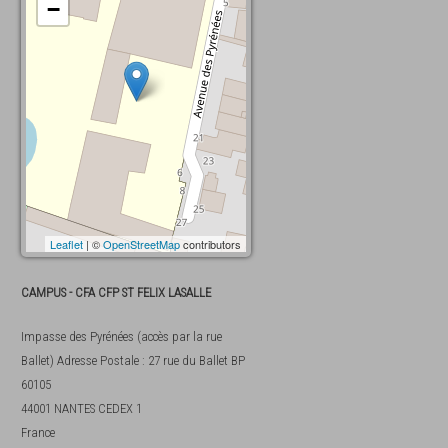
−
Leaflet
| ©
OpenStreetMap
contributors
CAMPUS - CFA CFP ST FELIX LASALLE
Impasse des Pyrénées (accès par la rue
Ballet) Adresse Postale : 27 rue du Ballet BP
60105
44001
NANTES CEDEX 1
France