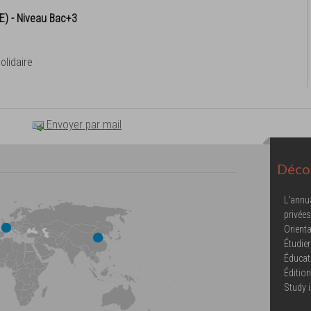
.E) - Niveau Bac+3
lidaire
Envoyer par mail
Décou
L'annu
privées
Orienta
Étudier
Éducat
Éditio
Study 