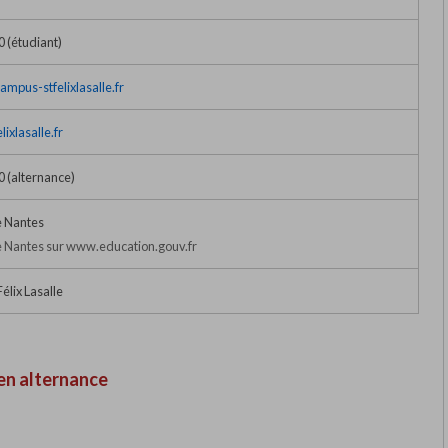
0 (étudiant)
ampus-stfelixlasalle.fr
ixlasalle.fr
0 (alternance)
 Nantes
 Nantes sur www.education.gouv.fr
élix Lasalle
en alternance