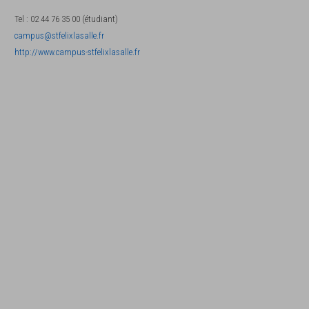
Tel
:
02 44 76 35 00 (étudiant)
campus@stfelixlasalle.fr
http://www.campus-stfelixlasalle.fr