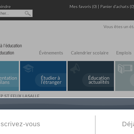
oindre
Mes favoris (0)
|
Panier d'achats (0
Vous êtes un ét
Évènements
Calendrier scolaire
Emplois
P ST FELIX LASALLE
L'Annuaire de recherche
Fabert.com
vous permet
ivé
votre établissement privé, du primaire au supérie
nscrivez-vous
Déj
scolaire et des cours à distance. Ce moteur regr