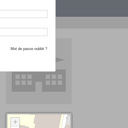
étranger.
e recherche d'école
Mot de passe oublié ?
+