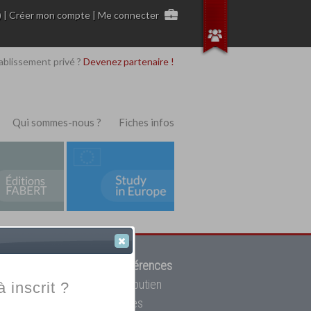
)
|
Créer mon compte
|
Me connecter
ablissement privé ?
Devenez partenaire !
Qui sommes-nous ?
Fiches infos
 de trouver parmi
12908 références
ur, mais aussi des cours de soutien
à inscrit ?
oupe toutes les écoles privées