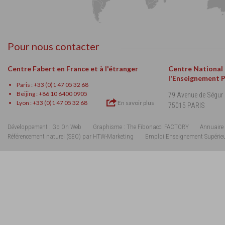
Pour nous contacter
Centre Fabert en France et à l'étranger
Centre National
l'Enseignement 
Paris : +33 (0)1 47 05 32 68
Beijing : +86 10 6400 0905
79 Avenue de Ségur
Lyon : +33 (0)1 47 05 32 68
En savoir plus
75015 PARIS
Développement : Go On Web
Graphisme : The Fibonacci FACTORY
Annuaire 
Référencement naturel (SEO) par HTW-Marketing
Emploi Enseignement Supérie