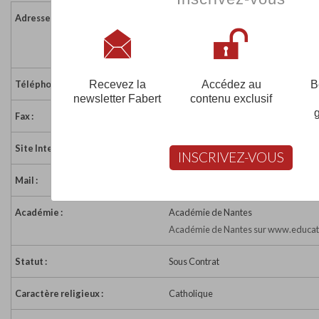
Adresse :
15 rue Jean-Baptiste Robert
44230 ST SEBASTIEN SUR LOIRE
France
Recevez la
Accédez au
B
Téléphone :
02 40 80 56 73
newsletter Fabert
contenu exclusif
Fax :
02 40 80 66 10
Site Internet :
http://ecolesaintetherese.net/
INSCRIVEZ-VOUS
Mail :
accueil@ecolesaintetherese.net
Académie :
Académie de Nantes
Académie de Nantes sur www.educati
Statut :
Sous Contrat
Caractère religieux :
Catholique