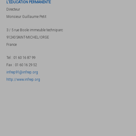
L'EDUCATION PERMANENTE
Directeur
Monsieur
Guillaume Petit
3 / 5 rue Boole immeuble techniparc
91240
SAINT-MICHEL/ORGE
France
Tel
:
01 60 16 87 99
Fax
:
01 60 16 29 52
infrep91@infrep.org
http://www.infrep.org