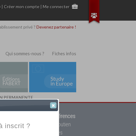
)
|
Créer mon compte
|
Me connecter
ablissement privé ?
Devenez partenaire !
Qui sommes-nous ?
Fiches infos
ION PERMANENTE
 de trouver parmi
12908 références
ur, mais aussi des cours de soutien
à inscrit ?
oupe toutes les écoles privées