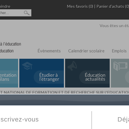
oindre
Mes favoris (0)
|
Panier d'achats (0
Vous êtes un ét
Évènements
Calendrier scolaire
Emplois
TUT NATIONAL DE FORMATION ET DE RECHERCHE SUR L'EDUCAT
L'Annuaire de recherche
Fabert.com
vous permet
ivé
votre établissement privé, du primaire au supérie
nscrivez-vous
Déj
scolaire et des cours à distance. Ce moteur regr