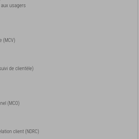
et aux usagers
te (MCV)
uivi de clientèle)
nel (MCO)
elation client (NDRC)