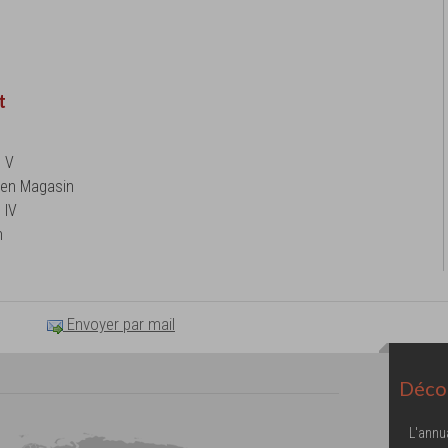
t
u V
 en Magasin
 IV
n
Envoyer par mail
Décou
L'annu