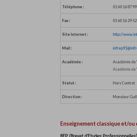
Téléphone :
01 60 16 87 99
Fax :
01 60 16 29 52
Site Internet :
http://www.in
Mail :
infrep91@infr
Académie :
Académie de V
Académie de V
Statut :
Hors Contrat
Direction :
Monsieur Guil
Enseignement classique et/ou 
BEP (Brevet d'Etudes Professionnelles