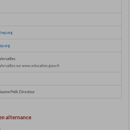
frep.org
ep.org
ersailles
ersailles sur www.education.gouv.fr
laume Petit, Directeur
en alternance
)