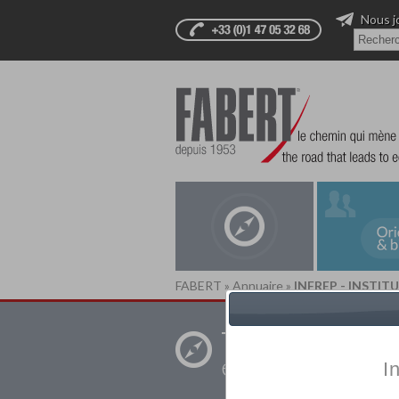
Nous j
FABERT
»
Annuaire
»
INFREP - INSTI
Trouver un
établissement pr
I