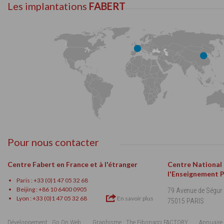
Les implantations
FABERT
Pour nous contacter
Centre Fabert en France et à l'étranger
Centre National
l'Enseignement 
Paris : +33 (0)1 47 05 32 68
Beijing : +86 10 6400 0905
79 Avenue de Ségur
Lyon : +33 (0)1 47 05 32 68
En savoir plus
75015 PARIS
Développement : Go On Web
Graphisme : The Fibonacci FACTORY
Annuaire 