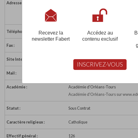
Adresse :
9 rue de Beaufort
36400 LA CHATRE
France
Téléphone :
02 54 48 01 12
Recevez la
Accédez au
B
newsletter Fabert
contenu exclusif
Fax :
02 54 48 01 12
Site Internet :
http://ecole.st.genevieve.free.fr/
INSCRIVEZ-VOUS
Mail :
ec-pr-sainte-genevieve-la-chatre@ac-or
Académie :
Académie d'Orléans-Tours
Académie d'Orléans-Tours sur www.edu
Statut :
Sous Contrat
Caractère religieux :
Catholique
Effectif général :
126