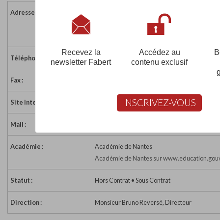
Adresse :
Village d'Entreprises
85700 POUZAUGES
France
Recevez la
Accédez au
B
Téléphone :
09 70 80 82 21
newsletter Fabert
contenu exclusif
Fax :
02 51 57 08 38
INSCRIVEZ-VOUS
Site Internet :
http://www.etablieres.fr
Mail :
formaartetbijou.pouzauges@etablieres.fr
Académie :
Académie de Nantes
Académie de Nantes sur www.education.gouv
Statut :
Hors Contrat • Sous Contrat
Direction :
Monsieur Bruno Reversé, Directeur