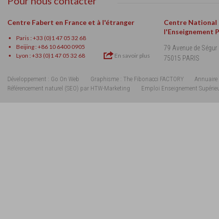
Pour nous contacter
Centre Fabert en France et à l'étranger
Centre National
l'Enseignement 
Paris : +33 (0)1 47 05 32 68
Beijing : +86 10 6400 0905
79 Avenue de Ségur
Lyon : +33 (0)1 47 05 32 68
En savoir plus
75015 PARIS
Développement : Go On Web
Graphisme : The Fibonacci FACTORY
Annuaire 
Référencement naturel (SEO) par HTW-Marketing
Emploi Enseignement Supérie