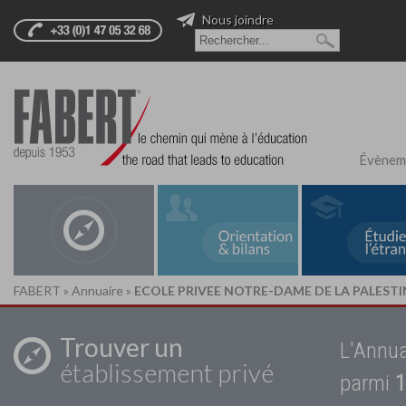
Nous joindre
Évènem
FABERT
»
Annuaire
»
ECOLE PRIVEE NOTRE-DAME DE LA PALESTI
Trouver un
L'Annua
établissement privé
parmi
1