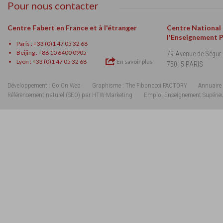
Pour nous contacter
Centre Fabert en France et à l'étranger
Centre National
l'Enseignement 
Paris : +33 (0)1 47 05 32 68
Beijing : +86 10 6400 0905
79 Avenue de Ségur
Lyon : +33 (0)1 47 05 32 68
En savoir plus
75015 PARIS
Développement : Go On Web
Graphisme : The Fibonacci FACTORY
Annuaire 
Référencement naturel (SEO) par HTW-Marketing
Emploi Enseignement Supérie