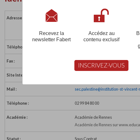
Adresse :
75 rue de Paris
35000 RENNES
France
Recevez la
Accédez au
B
newsletter Fabert
contenu exclusif
Téléphone :
02 99 84 81 09
Fax :
02 99 87 05 63
INSCRIVEZ-VOUS
Site Internet :
http://www.saintvincent-rennes.org
Mail :
sec.palestine@institution-st-vincent
Téléphone :
02 99 84 80 00
Académie :
Académie de Rennes
Académie de Rennes sur www.educat
Statut :
Sous Contrat