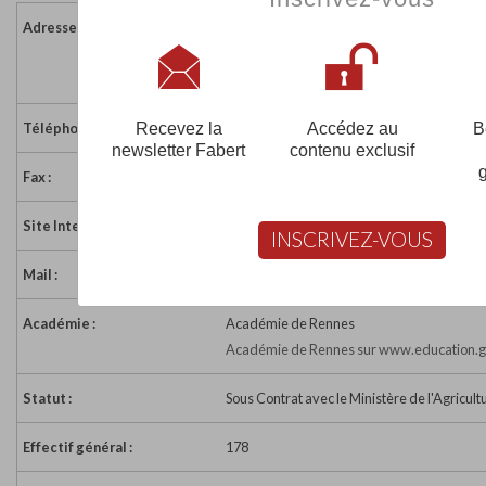
Adresse :
31 rue Anatole Le Braz - BP 561
22605 LOUDEAC CEDEX
France
Recevez la
Accédez au
B
Téléphone :
02 96 28 02 27
newsletter Fabert
contenu exclusif
Fax :
02 96 28 98 14
Site Internet :
http://mfr-loudeac.asso.fr
INSCRIVEZ-VOUS
Mail :
mfr.loudeac@mfr.asso.fr
Académie :
Académie de Rennes
Académie de Rennes sur www.education.g
Statut :
Sous Contrat avec le Ministère de l'Agricult
Effectif général :
178