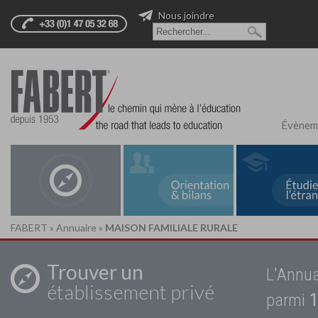
Nous joindre
Évènem
FABERT
»
Annuaire
»
MAISON FAMILIALE RURALE
Trouver un
L'Annua
établissement privé
parmi
1