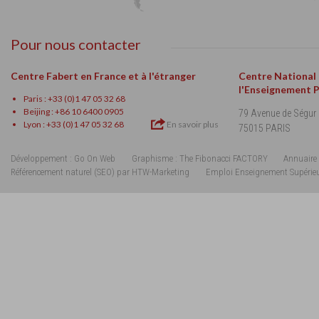
Pour nous contacter
Centre Fabert en France et à l'étranger
Centre National
l'Enseignement 
Paris : +33 (0)1 47 05 32 68
Beijing : +86 10 6400 0905
79 Avenue de Ségur
Lyon : +33 (0)1 47 05 32 68
En savoir plus
75015 PARIS
Développement : Go On Web
Graphisme : The Fibonacci FACTORY
Annuaire 
Référencement naturel (SEO) par HTW-Marketing
Emploi Enseignement Supérie