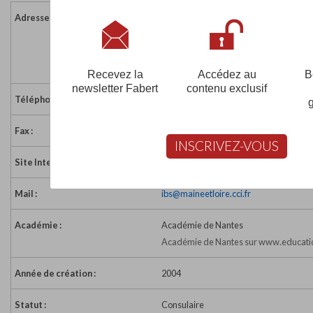
Adresse :
Espace Formation du Saumurois
Square Balzac
49412 SAUMUR CEDEX
France
Recevez la
Accédez au
B
newsletter Fabert
contenu exclusif
Téléphone :
02 41 83 53 93
Fax :
02 41 83 53 84
INSCRIVEZ-VOUS
Site Internet :
http://www.formations-bijouterie.fr/
Mail :
ibs@maineetloire.cci.fr
Académie :
Académie de Nantes
Académie de Nantes sur www.educatio
Année de création :
2004
Statut :
Consulaire