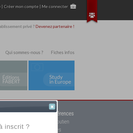
)
|
Créer mon compte
|
Me connecter
ablissement privé ?
Devenez partenaire !
Qui sommes-nous ?
Fiches infos
 de trouver parmi
12908 références
ur, mais aussi des cours de soutien
à inscrit ?
oupe toutes les écoles privées