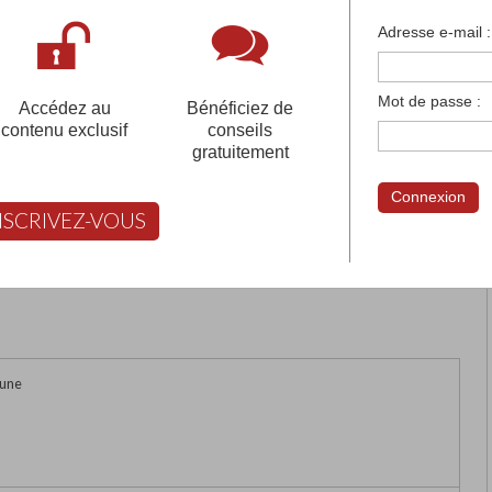
françaises et tous les établissements français à l'
Adresse e-mail :
 votre compte pour être accompagné gratuitement dans votr
Mot de passe :
Accédez au
Bénéficiez de
contenu exclusif
conseils
gratuitement
Connexion
NSCRIVEZ-VOUS
rimer
Retour
FABERT vous aide à choisir
oune