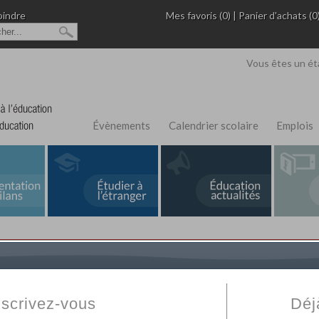
oindre
Mes favoris (0)
|
Panier d'achats (0
Vous êtes un ét
Évènements
Calendrier scolaire
Emplois
L'Annuaire de recherche
Fabert.com
vous permet
ivé
votre établissement privé, du primaire au supérie
nscrivez-vous
Déj
scolaire et des cours à distance. Ce moteur regr