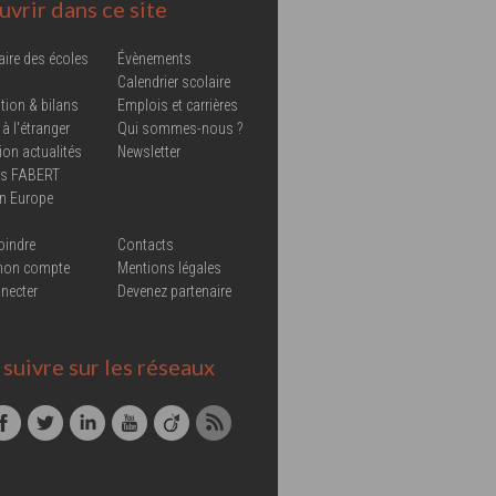
vrir dans ce site
aire des écoles
Évènements
Calendrier scolaire
tion & bilans
Emplois et carrières
 à l'étranger
Qui sommes-nous ?
ion actualités
Newsletter
ns FABERT
in Europe
oindre
Contacts
mon compte
Mentions légales
necter
Devenez partenaire
suivre sur les réseaux