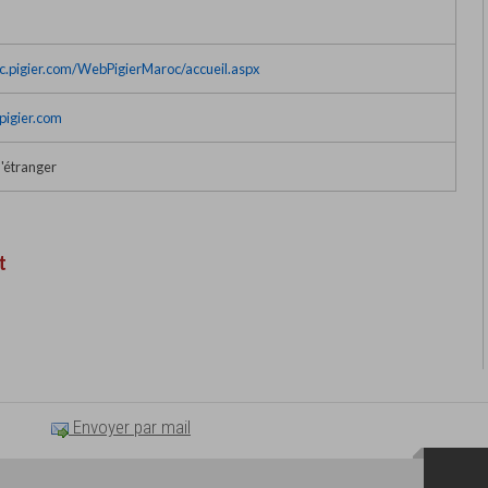
.pigier.com/WebPigierMaroc/accueil.aspx
igier.com
l'étranger
t
Envoyer par mail