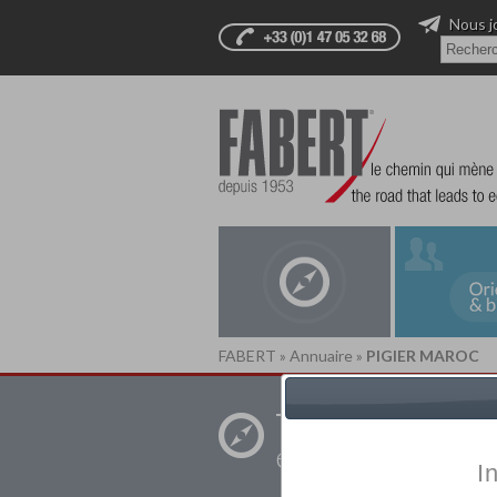
Nous j
FABERT
»
Annuaire
»
PIGIER MAROC
Trouver un
établissement pr
I