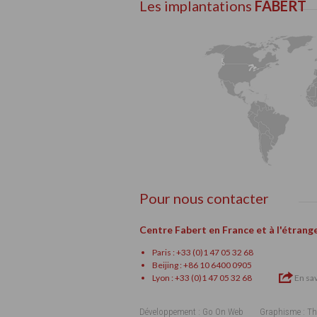
Les implantations
FABERT
Pour nous contacter
Centre Fabert en France et à l'étrang
Paris : +33 (0)1 47 05 32 68
Beijing : +86 10 6400 0905
Lyon : +33 (0)1 47 05 32 68
En sav
Développement : Go On Web
Graphisme : Th