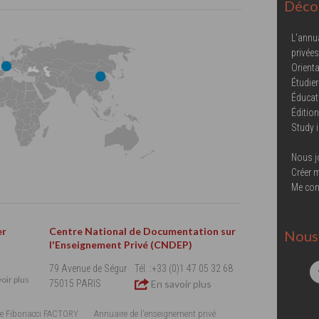
Décou
L'annu
privées
Orienta
Étudier
Éducat
Éditio
Study 
Nous j
Créer 
Me con
er
Centre National de Documentation sur
Nous 
l'Enseignement Privé (CNDEP)
79 Avenue de Ségur
Tél. :+33 (0)1 47 05 32 68
oir plus
75015 PARIS
En savoir plus
e Fibonacci FACTORY
Annuaire de l'enseignement privé