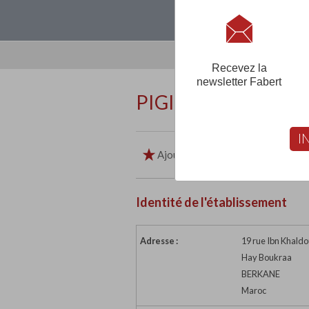
Loguez-vous, créez
Recevez la
newsletter Fabert
PIGIER MAROC
I
Ajouter aux favoris
Imp
Identité de l'établissement
Adresse :
19 rue Ibn Khald
Hay Boukraa
BERKANE
Maroc