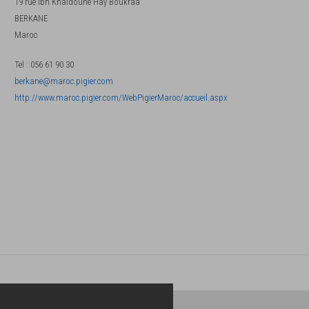
19 rue Ibn Khaldoune Hay Boukraa
BERKANE
Maroc
Tel
:
056 61 90 30
berkane@maroc.pigier.com
http://www.maroc.pigier.com/WebPigierMaroc/accueil.aspx