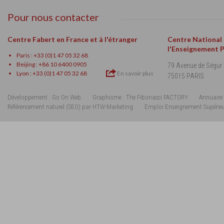
Pour nous contacter
Centre Fabert en France et à l'étranger
Centre National
l'Enseignement 
Paris : +33 (0)1 47 05 32 68
Beijing : +86 10 6400 0905
79 Avenue de Ségur
Lyon : +33 (0)1 47 05 32 68
En savoir plus
75015 PARIS
Développement : Go On Web
Graphisme : The Fibonacci FACTORY
Annuaire 
Référencement naturel (SEO) par HTW-Marketing
Emploi Enseignement Supérie