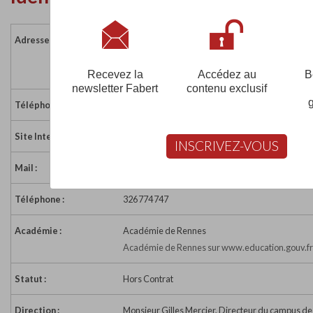
Adresse :
32 rue du Chêne Germain
35510 CESSON SEVIGNE
France
Recevez la
Accédez au
B
newsletter Fabert
contenu exclusif
Téléphone :
02 23 30 00 11
Site Internet :
http://www.ister.fr
INSCRIVEZ-VOUS
Mail :
rennes@ecofac-bs.fr
Téléphone :
326 774 747
Académie :
Académie de Rennes
Académie de Rennes sur www.education.gouv.fr
Statut :
Hors Contrat
Direction :
Monsieur Gilles Mercier, Directeur du campus de