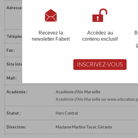
Adresse :
Les Terrasses de Bonneveine - Bât B
141, avenue de Hambourg
13008 MARSEILLE
Recevez la
Accédez au
B
Téléphone :
04 91 25 11 47
newsletter Fabert
contenu exclusif
Fax :
04 91 73 07 91
INSCRIVEZ-VOUS
Site Internet :
http://cpegm.fr/
Mail :
contact @cpegm.fr
Académie :
Académie d'Aix-Marseille
Académie d'Aix-Marseille sur www.education.g
Statut :
Hors Contrat
Direction :
Madame Martine Tayar, Gérante