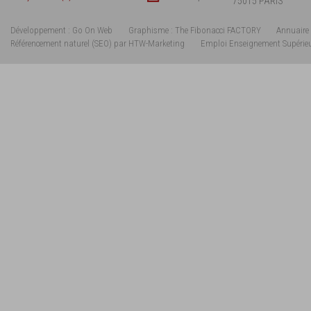
75015 PARIS
Développement : Go On Web
Graphisme : The Fibonacci FACTORY
Annuaire 
Référencement naturel (SEO) par HTW-Marketing
Emploi Enseignement Supérie