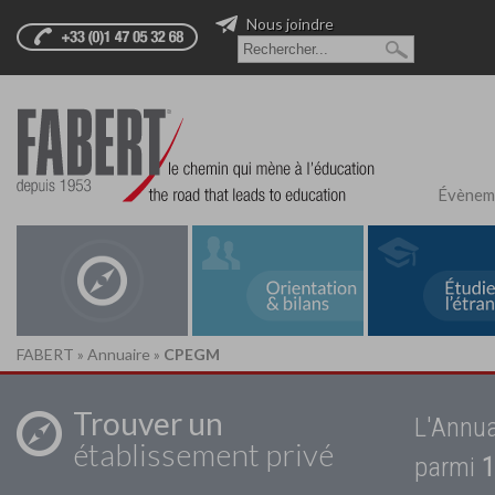
Nous joindre
Évènem
FABERT
»
Annuaire
»
CPEGM
Trouver un
L'Annua
établissement privé
parmi
1