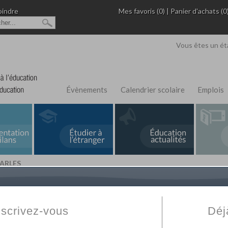
oindre
Mes favoris (0)
|
Panier d'achats (0
Vous êtes un ét
Évènements
Calendrier scolaire
Emplois
ARLES
L'Annuaire de recherche
Fabert.com
vous permet
ivé
votre établissement privé, du primaire au supérie
nscrivez-vous
Déj
scolaire et des cours à distance. Ce moteur regr