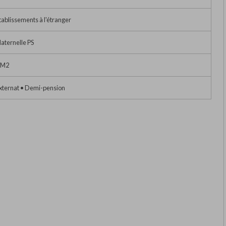
tablissements à l'étranger
aternelle PS
M2
xternat • Demi-pension