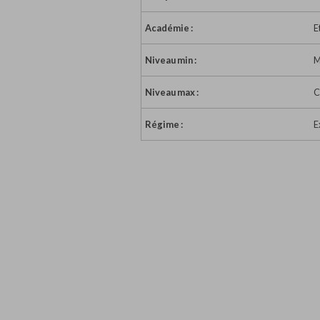
Académie :
E
Niveau min :
M
Niveau max :
C
Régime :
E