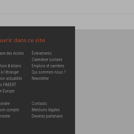
vrir dans ce site
aire des écoles
Évènements
Calendrier scolaire
tion & bilans
Emplois et carrières
 à l'étranger
Qui sommes-nous ?
ion actualités
Newsletter
ns FABERT
in Europe
oindre
Contacts
mon compte
Mentions légales
necter
Devenez partenaire