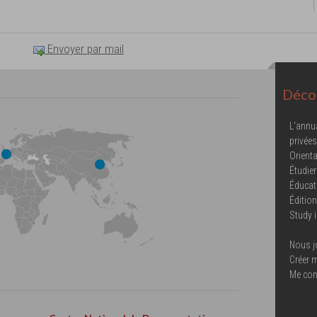
Envoyer par mail
Décou
L'annu
privées
Orienta
Étudier
Éducat
Éditio
Study 
Nous j
Créer 
Me con