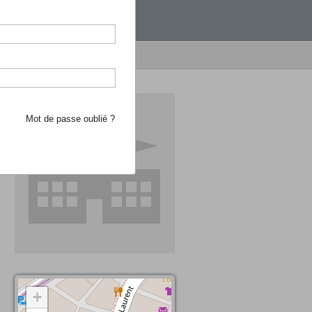
étranger.
e recherche d'école
Mot de passe oublié ?
+