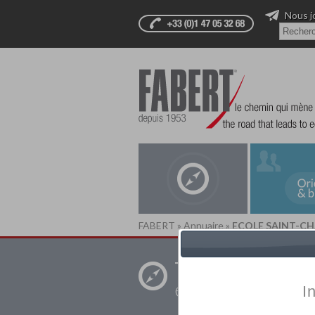
Nous j
FABERT
»
Annuaire
»
ECOLE SAINT-CH
Trouver un
établissement pr
I