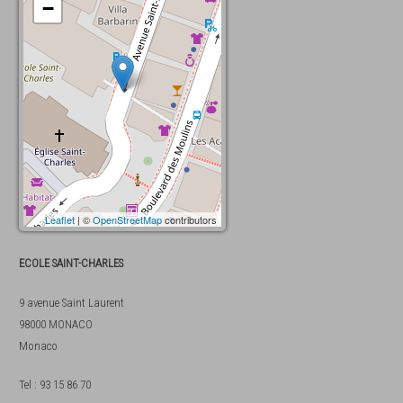
−
Leaflet
| ©
OpenStreetMap
contributors
ECOLE SAINT-CHARLES
9 avenue Saint Laurent
98000
MONACO
Monaco
Tel
:
93 15 86 70