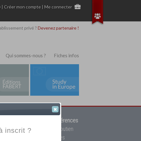
)
|
Créer mon compte
|
Me connecter
ablissement privé ?
Devenez partenaire !
Qui sommes-nous ?
Fiches infos
 de trouver parmi
12908 références
ur, mais aussi des cours de soutien
à inscrit ?
oupe toutes les écoles privées