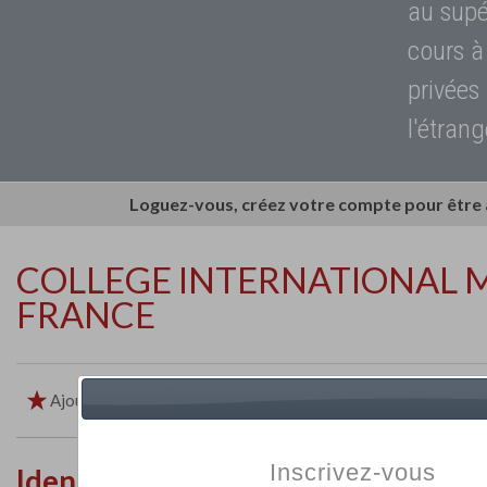
au supé
cours à
privées
l'étrang
Loguez-vous, créez votre compte pour être
COLLEGE INTERNATIONAL M
FRANCE
Ajouter aux favoris
Imprimer
Retour
Inscrivez-vous
Identité de l'établissement