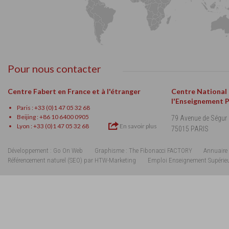
Pour nous contacter
Centre Fabert en France et à l'étranger
Centre National
l'Enseignement 
Paris : +33 (0)1 47 05 32 68
Beijing : +86 10 6400 0905
79 Avenue de Ségur
Lyon : +33 (0)1 47 05 32 68
En savoir plus
75015 PARIS
Développement : Go On Web
Graphisme : The Fibonacci FACTORY
Annuaire 
Référencement naturel (SEO) par HTW-Marketing
Emploi Enseignement Supérie