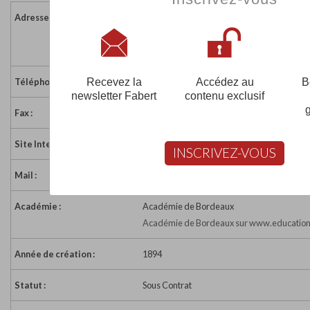
Adresse :
117 RUE DU PRÉSIDENT KENNEDY
33110 LE BOUSCAT
France
Recevez la
Accédez au
B
Téléphone :
05 56 08 79 22
newsletter Fabert
contenu exclusif
Fax :
05 56 08 52 97
Site Internet :
http://www.sainteannelebouscat.fr/Present
INSCRIVEZ-VOUS
Mail :
accueil.ste.anne@wanadoo.fr
Académie :
Académie de Bordeaux
Académie de Bordeaux sur www.education.
Année de création :
1894
Statut :
Sous Contrat