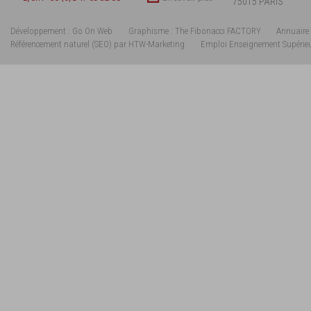
75015 PARIS
Développement : Go On Web
Graphisme : The Fibonacci FACTORY
Annuaire 
Référencement naturel (SEO) par HTW-Marketing
Emploi Enseignement Supérie