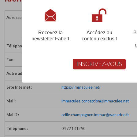
Adresse :
74 place Grandclément - BP 1023
69613 VILLEURBANNE CEDEX
France
Recevez la
Accédez au
B
newsletter Fabert
contenu exclusif
Téléphone :
04 72 13 12 80
Fax :
04 72 13 12 81
INSCRIVEZ-VOUS
Autre adresse :
Primaire : 18 -20 av. du Gal Leclerc
Site Internet :
https://immaculee.net/
Mail :
immaculee.conception@immaculee.net
Mail 2 :
odile.champagnon.immac@wanadoo.fr
Téléphone :
04 72 13 12 90