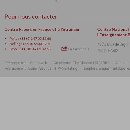
Pour nous contacter
Centre Fabert en France et à l'étranger
Centre National
l'Enseignement 
Paris : +33 (0)1 47 05 32 68
Beijing : +86 10 6400 0905
79 Avenue de Ségur
Lyon : +33 (0)1 47 05 32 68
En savoir plus
75015 PARIS
Développement : Go On Web
Graphisme : The Fibonacci FACTORY
Annuaire 
Référencement naturel (SEO) par HTW-Marketing
Emploi Enseignement Supérie