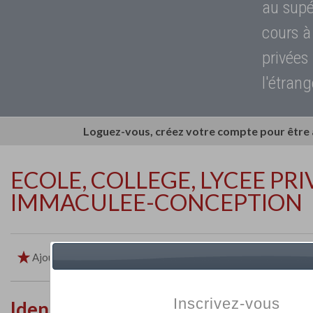
au supé
cours à
privées
l'étrang
Loguez-vous, créez votre compte pour être
ECOLE, COLLEGE, LYCEE PRI
IMMACULEE-CONCEPTION
Ajouter aux favoris
Imprimer
Retour
Inscrivez-vous
Identité de l'établissement