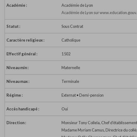
Académie :
Académie de Lyon
Académie de Lyon sur www.education.gouv.
Statut :
Sous Contrat
Caractère religieux :
Catholique
Effectif général :
1 502
Niveau min :
Maternelle
Niveau max :
Terminale
Régime :
Externat • Demi-pension
Accès handicapé :
Oui
Direction :
Monsieur Tony Collela, Chef d'établissemen
Madame Myriam Camus, Directrice du collè