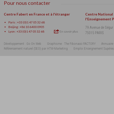
Pour nous contacter
Centre Fabert en France et à l'étranger
Centre National
l'Enseignement 
Paris : +33 (0)1 47 05 32 68
Beijing : +86 10 6400 0905
79 Avenue de Ségur
Lyon : +33 (0)1 47 05 32 68
En savoir plus
75015 PARIS
Développement : Go On Web
Graphisme : The Fibonacci FACTORY
Annuaire 
Référencement naturel (SEO) par HTW-Marketing
Emploi Enseignement Supérie