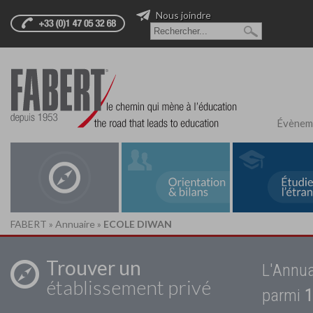
Nous joindre
Évènem
FABERT
»
Annuaire
»
ECOLE DIWAN
Trouver un
L'Annua
établissement privé
parmi
1