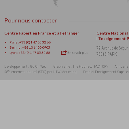
Pour nous contacter
Centre Fabert en France et à l'étranger
Centre National
l'Enseignement 
Paris : +33 (0)1 47 05 32 68
Beijing : +86 10 6400 0905
79 Avenue de Ségur
Lyon : +33 (0)1 47 05 32 68
En savoir plus
75015 PARIS
Développement : Go On Web
Graphisme : The Fibonacci FACTORY
Annuaire 
Référencement naturel (SEO) par HTW-Marketing
Emploi Enseignement Supérie