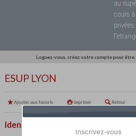
au supé
cours à
privées
l'étrang
Loguez-vous, créez votre compte pour être
ESUP LYON
Ajouter aux favoris
Imprimer
Retour
Identité de l'établissement
Inscrivez-vous