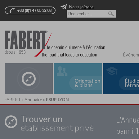
Nous joindre
Évènem
FABERT
»
Annuaire
»
ESUP LYON
Trouver un
L'Annua
établissement privé
parmi
1