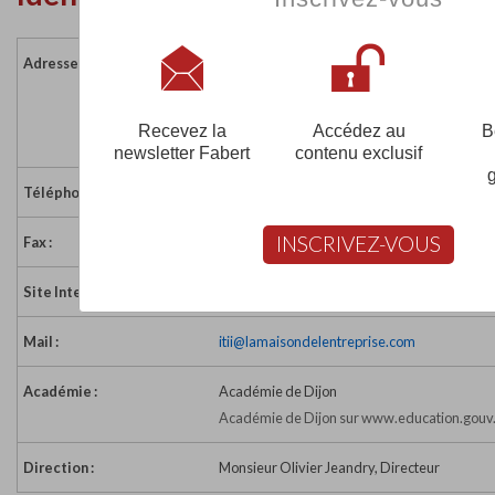
Adresse :
Maison de l'Entreprise
6 route de Monéteau - BP 303
89005 AUXERRE CEDEX
Recevez la
Accédez au
B
France
newsletter Fabert
contenu exclusif
Téléphone :
03 86 49 26 18
INSCRIVEZ-VOUS
Fax :
03 86 46 67 15
Site Internet :
http://www.itiibourgogne.com
Mail :
itii@lamaisondelentreprise.com
Académie :
Académie de Dijon
Académie de Dijon sur www.education.gouv.
Direction :
Monsieur Olivier Jeandry, Directeur