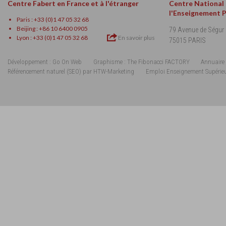
Centre Fabert en France et à l'étranger
Centre National
l'Enseignement 
Paris : +33 (0)1 47 05 32 68
Beijing : +86 10 6400 0905
79 Avenue de Ségur
Lyon : +33 (0)1 47 05 32 68
En savoir plus
75015 PARIS
Développement : Go On Web
Graphisme : The Fibonacci FACTORY
Annuaire 
Référencement naturel (SEO) par HTW-Marketing
Emploi Enseignement Supérie