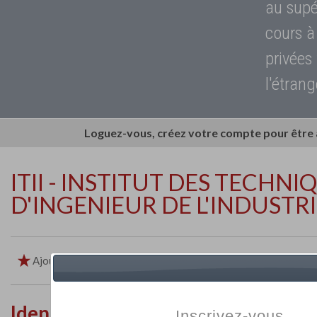
au supé
cours à
privées
l'étrang
Loguez-vous, créez votre compte pour être
ITII - INSTITUT DES TECHNI
D'INGENIEUR DE L'INDUSTR
Ajouter aux favoris
Imprimer
Retour
Identité de l'établissement
Inscrivez-vous