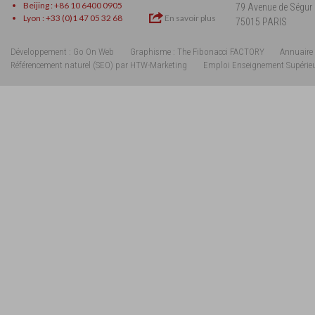
Beijing : +86 10 6400 0905
79 Avenue de Ségur
Lyon : +33 (0)1 47 05 32 68
En savoir plus
75015 PARIS
Développement : Go On Web
Graphisme : The Fibonacci FACTORY
Annuaire 
Référencement naturel (SEO) par HTW-Marketing
Emploi Enseignement Supérie