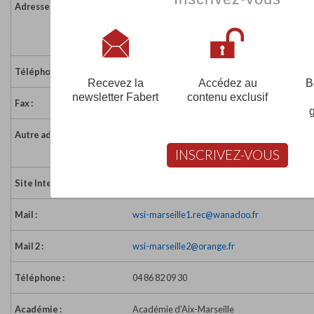
Adresse :
82-84 rue du Rouet
13008 MARSEILLE
France
Téléphone :
04 96 20 28 10
Recevez la
Accédez au
B
newsletter Fabert
contenu exclusif
Fax :
04 96 20 28 11
Autre adresse :
30 avenue Robert Schuman
13002 MARSEILLE
INSCRIVEZ-VOUS
Site Internet :
http://wallstreetenglish.fr
Mail :
wsi-marseille1.rec@wanadoo.fr
Mail 2 :
wsi-marseille2@orange.fr
Téléphone :
04 86 82 09 30
Académie :
Académie d'Aix-Marseille