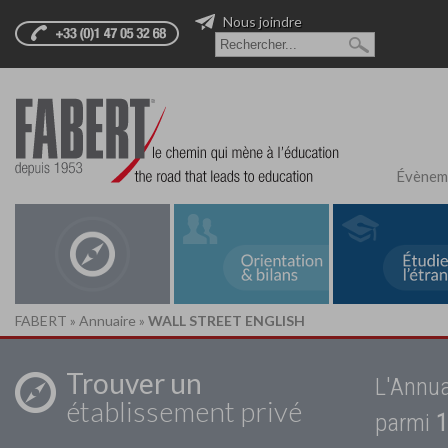
Nous joindre
Évènem
FABERT
»
Annuaire
»
WALL STREET ENGLISH
Trouver un
L'Annua
établissement privé
parmi
1