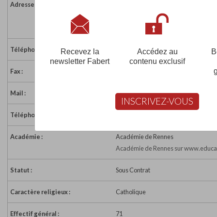
Adresse :
12 rue de Bel-Air
35550 ST JUST
France
Téléphone :
02 99 72 08 60
Recevez la
Accédez au
B
newsletter Fabert
contenu exclusif
Fax :
02 99 72 08 60
Mail :
eco35.st-joseph.st-just@ecbretagne.
INSCRIVEZ-VOUS
Téléphone :
02 99 72 07 57
Académie :
Académie de Rennes
Académie de Rennes sur www.educat
Statut :
Sous Contrat
Caractère religieux :
Catholique
Effectif général :
71